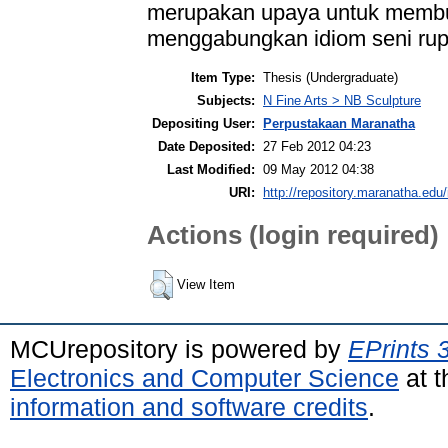
merupakan upaya untuk membu
menggabungkan idiom seni rup
Item Type:
Thesis (Undergraduate)
Subjects:
N Fine Arts > NB Sculpture
Depositing User:
Perpustakaan Maranatha
Date Deposited:
27 Feb 2012 04:23
Last Modified:
09 May 2012 04:38
URI:
http://repository.maranatha.edu/
Actions (login required)
View Item
MCUrepository is powered by
EPrints 
Electronics and Computer Science
at t
information and software credits
.