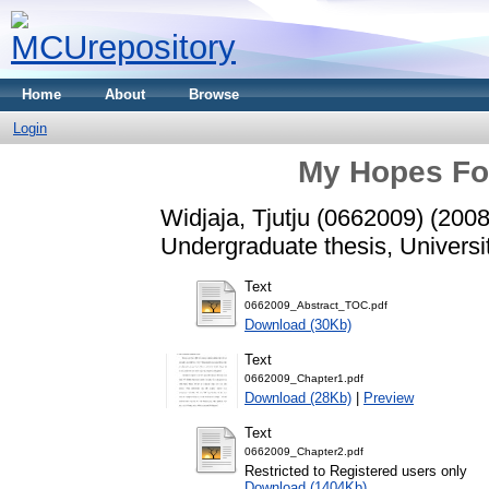
Home
About
Browse
Login
My Hopes Fo
Widjaja, Tjutju (0662009)
(200
Undergraduate thesis, Universi
Text
0662009_Abstract_TOC.pdf
Download (30Kb)
Text
0662009_Chapter1.pdf
Download (28Kb)
|
Preview
Text
0662009_Chapter2.pdf
Restricted to Registered users only
Download (1404Kb)