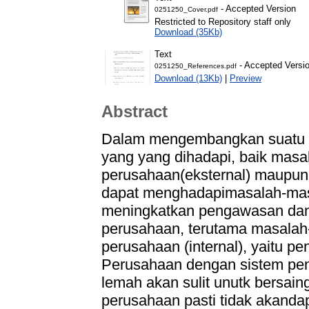
- Accepted Version
0251250_Cover.pdf
Restricted to Repository staff only
Download (35Kb)
Text
- Accepted Versi
0251250_References.pdf
Download (13Kb)
|
Preview
Abstract
Dalam mengembangkan suatu p
yang yang dihadapi, baik masala
perusahaan(eksternal) maupun 
dapat menghadapimasalah-masa
meningkatkan pengawasan dan 
perusahaan, terutama masalah-
perusahaan (internal), yaitu 
Perusahaan dengan sistem peng
lemah akan sulit unutk bersai
perusahaan pasti tidak akand