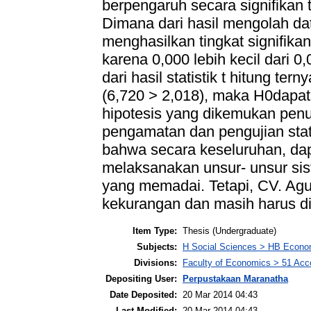
berpengaruh secara signifikan
Dimana dari hasil mengolah da
menghasilkan tingkat signifikan
karena 0,000 lebih kecil dari 0
dari hasil statistik t hitung tern
(6,720 > 2,018), maka H0dapat 
hipotesis yang dikemukan penuli
pengamatan dan pengujian stat
bahwa secara keseluruhan, dap
melaksanakan unsur- unsur sis
yang memadai. Tetapi, CV. A
kekurangan dan masih harus di
Item Type:
Thesis (Undergraduate)
Subjects:
H Social Sciences > HB Econo
Divisions:
Faculty of Economics > 51 Acc
Depositing User:
Perpustakaan Maranatha
Date Deposited:
20 Mar 2014 04:43
Last Modified:
20 Mar 2014 04:43