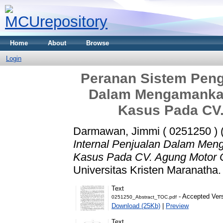
Home
About
Browse
Login
Peranan Sistem Penge
Dalam Mengamankan
Kasus Pada CV.
Darmawan, Jimmi ( 0251250 )
Internal Penjualan Dalam Men
Kasus Pada CV. Agung Motor C
Universitas Kristen Maranatha.
Text
- Accepted Ver
0251250_Abstract_TOC.pdf
Download (25Kb)
|
Preview
Text