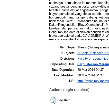
usahanya, perusahaan ini memerlukan biay
cabang sesuai dengan besar bandwidthyang 
tersebut harus dibuat anggarannya. Angga
biaya operasional yang dibuat tersebut, 
bottom-updimana manajer cabang ikut berp
tidak terlalu ketat. Berdasarkan hal-hal 
DalamPengendalian BiayaOperasional”. Met
keadaan dari perusahaan faktor yang nyata 
Pengumpulan data dilakukan dengan teknik
biaya operasional pada CV. AGNIBIRU, War
mencoba memberikansaran-saran kepada C
Item Type:
Thesis (Undergraduate
Subjects:
H Social Sciences > 
Divisions:
Faculty of Economics
Depositing User:
Perpustakaan Maran
Date Deposited:
20 Mar 2014 04:37
Last Modified:
20 Mar 2014 04:37
URI:
http://repository.mara
Actions (login required)
View Item