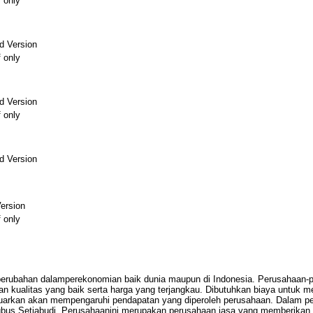
f only
d Version
f only
d Version
f only
d Version
ersion
f only
erubahan dalamperekonomian baik dunia maupun di Indonesia. Perusahaan-p
n kualitas yang baik serta harga yang terjangkau. Dibutuhkan biaya untuk 
luarkan akan mempengaruhi pendapatan yang diperoleh perusahaan. Dalam pen
bus Setiabudi. Perusahaanini merupakan perusahaan jasa yang memberikan l