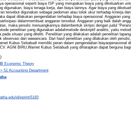
a operasional seperti biaya ISP yang merupakan biaya yang dikeluarkan unt
digunakan, biaya tenaga kerja, dan biaya lainnya. Agar biaya yang dikeluar
ran tersebut digunakan sebagai pedoman atau tolok ukur terhadap kinerja da
maka dapat dilakukan pengendalian terhadap biaya operasional. Anggaran ya
artisipasi dalammembuat anggaran tersebut. Anggaran yang baik dalah anggar
di atas, maka penulis menuangkannya dalambentuk skripsi dengan judul “Pera
ode penelitian yang digunakan adalahmetode deskriptif analitis, yaitu met
pada situasi yang diteliti. Penelitian yang dilakukan adalah penelitian lapan
 observasi dan wawancara. Dari hasil penelitian yang dilakukan oleh penuli
net Kubus Setiabudi memiliki peran dalam pengendalian biayaoperasional di 
V. AGNI BIRU,Warnet Kubus Setiabudi yang diharapkan dapat berguna bagi
)
HB Economic Theory
 > 51 Accounting Department
atha
natha.edu/id/eprint/5183