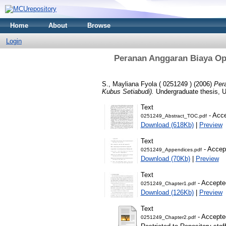
Home
About
Browse
Login
Peranan Anggaran Biaya Op
S., Mayliana Fyola ( 0251249 )
(2006)
Per
Kubus Setiabudi).
Undergraduate thesis, U
Text
- Acce
0251249_Abstract_TOC.pdf
Download (618Kb)
|
Preview
Text
- Accep
0251249_Appendices.pdf
Download (70Kb)
|
Preview
Text
- Accepte
0251249_Chapter1.pdf
Download (126Kb)
|
Preview
Text
- Accepte
0251249_Chapter2.pdf