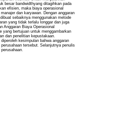
uk besar bandwidthyang ditagihkan pada
kan efisien, maka biaya operasional
ri manajer dan karyawan. Dengan anggaran
ng dibuat sebaiknya menggunakan metode
an yang tidak terlalu longgar dan juga
nan Anggaran Biaya Operasional
ode yang bertujuan untuk menggambarkan
gan dan penelitian kepustakaan.
s, diperoleh kesimpulan bahwa anggaran
perusahaan tersebut. Selanjutnya penulis
 perusahaan.