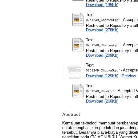
Restricted to Repository staf
Download (195Kb)
Text
- Accepte
0251249_Chapter3.pdf
Restricted to Repository staf
Download (278Kb)
Text
- Accepte
0251249_Chapter4.pdf
Restricted to Repository staf
Download (209Kb)
Text
- Accepte
0251249_Chapter5.pdf
Download (129Kb)
|
Preview
Text
- Accepted V
0251249_Cover.pdf
Restricted to Repository staf
Download (260Kb)
Abstract
Kemajuan teknologi membuat perubahan-p
untuk menghasilkan produk dan jasa denga
tersebut. Besarnya biaya-biaya yang dike
penelitian pada CV. AGNIBIRU, Warnet Ku