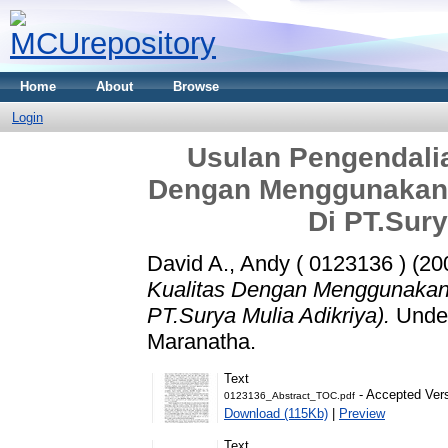
Home
About
Browse
Login
Usulan Pengendalia
Dengan Menggunakan 
Di PT.Sury
David A., Andy ( 0123136 )
(20
Kualitas Dengan Menggunakan
PT.Surya Mulia Adikriya).
Under
Maranatha.
Text
- Accepted Ver
0123136_Abstract_TOC.pdf
Download (115Kb)
|
Preview
Text