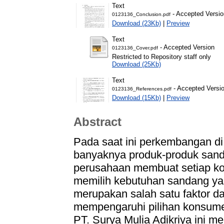
Text
- Accepted Versio
0123136_Conclusion.pdf
Download (23Kb)
|
Preview
Text
- Accepted Version
0123136_Cover.pdf
Restricted to Repository staff only
Download (25Kb)
Text
- Accepted Versi
0123136_References.pdf
Download (15Kb)
|
Preview
Abstract
Pada saat ini perkembangan di 
banyaknya produk-produk sand
perusahaan membuat setiap kon
memilih kebutuhan sandang ya
merupakan salah satu faktor d
mempengaruhi pilihan konsumen
PT. Surya Mulia Adikriya ini 