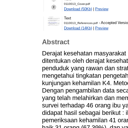
0110013_Cover.pdf
Download (50Kb)
|
Preview
Text
- Accepted Versi
0110013_References.pdf
Download (14Kb)
|
Preview
Abstract
Derajat kesehatan masyarakat 
ditentukan oleh derajat keseh
penduduk yang rawan dan strate
mengetahui tingkatan pengetah
kunjungan kehamilan K4. Metode 
Dengan pengambilan data seca
yang telah melahirkan dan memil
survei terhadap 46 orang ibu y
didapat hasil sebagai berikut 
pemeriksaan kehamilan 41 oran
baik 31 orang (67,39%), dan ya