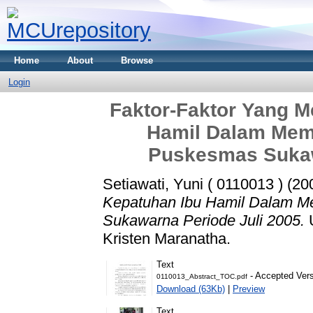
Home
About
Browse
Login
Faktor-Faktor Yang 
Hamil Dalam Mem
Puskesmas Sukaw
Setiawati, Yuni ( 0110013 )
(20
Kepatuhan Ibu Hamil Dalam M
Sukawarna Periode Juli 2005.
U
Kristen Maranatha.
Text
- Accepted Ver
0110013_Abstract_TOC.pdf
Download (63Kb)
|
Preview
Text