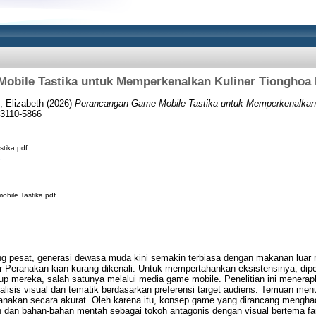
obile Tastika untuk Memperkenalkan Kuliner Tionghoa 
, Elizabeth
(2026)
Perancangan Game Mobile Tastika untuk Memperkenalkan 
 3110-5866
tika.pdf
bile Tastika.pdf
ng pesat, generasi dewasa muda kini semakin terbiasa dengan makanan luar ne
ner Peranakan kian kurang dikenali. Untuk mempertahankan eksistensinya, di
up mereka, salah satunya melalui media game mobile. Penelitian ini menerapk
alisis visual dan tematik berdasarkan preferensi target audiens. Temuan m
akan secara akurat. Oleh karena itu, konsep game yang dirancang menghadi
n dan bahan-bahan mentah sebagai tokoh antagonis dengan visual bertema fa