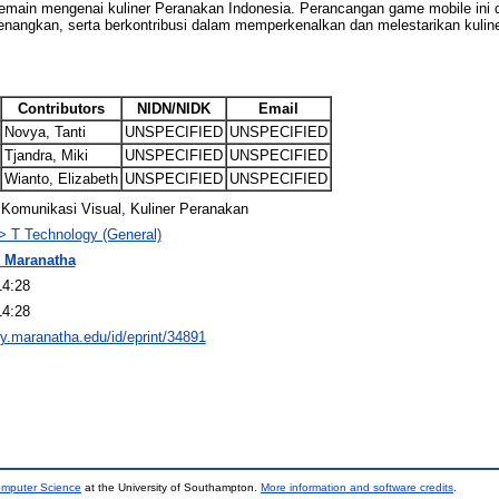
ain mengenai kuliner Peranakan Indonesia. Perancangan game mobile ini di
yenangkan, serta berkontribusi dalam memperkenalkan dan melestarikan kulin
Contributors
NIDN/NIDK
Email
Novya, Tanti
UNSPECIFIED
UNSPECIFIED
Tjandra, Miki
UNSPECIFIED
UNSPECIFIED
Wianto, Elizabeth
UNSPECIFIED
UNSPECIFIED
Komunikasi Visual, Kuliner Peranakan
> T Technology (General)
 Maranatha
14:28
14:28
ory.maranatha.edu/id/eprint/34891
omputer Science
at the University of Southampton.
More information and software credits
.