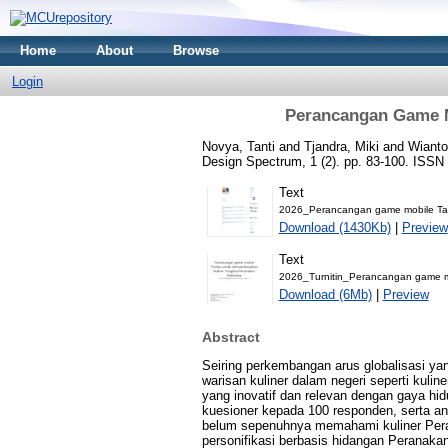
Home
About
Browse
Login
Perancangan Game M
Novya, Tanti
and
Tjandra, Miki
and
Wianto
Design Spectrum, 1 (2). pp. 83-100. ISSN
Text
2026_Perancangan game mobile Tas
Download (1430Kb)
|
Preview
Text
2026_Turnitin_Perancangan game mo
Download (6Mb)
|
Preview
Abstract
Seiring perkembangan arus globalisasi ya
warisan kuliner dalam negeri seperti kuli
yang inovatif dan relevan dengan gaya hid
kuesioner kepada 100 responden, serta an
belum sepenuhnya memahami kuliner Peran
personifikasi berbasis hidangan Peranaka