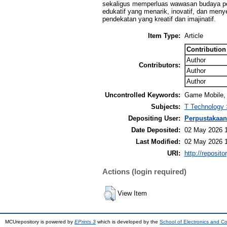
sekaligus memperluas wawasan budaya pem
edukatif yang menarik, inovatif, dan men
pendekatan yang kreatif dan imajinatif.
Item Type:
Article
Contribution
Author
Contributors:
Author
Author
Uncontrolled Keywords:
Game Mobile, 
Subjects:
T Technology 
Depositing User:
Perpustakaan
Date Deposited:
02 May 2026 
Last Modified:
02 May 2026 
URI:
http://reposit
Actions (login required)
View Item
MCUrepository is powered by
EPrints 3
which is developed by the
School of Electronics and C