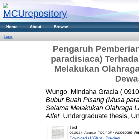
Home
About
Browse
Login
Pengaruh Pemberian
paradisiaca) Terhad
Melakukan Olahraga 
Dewas
Wungo, Mindaha Gracia ( 0910
Bubur Buah Pisang (Musa para
Selama Melakukan Olahraga La
Atlet.
Undergraduate thesis, Uni
Text
- Accepted Ver
0910134_Abstract_TOC.PDF
Download (185Kb)
|
Preview