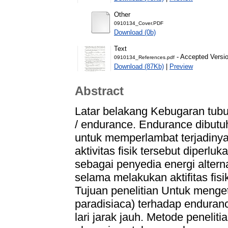
Other
0910134_Cover.PDF
Download (0b)
Text
- Accepted Versi
0910134_References.pdf
Download (87Kb)
|
Preview
Abstract
Latar belakang Kebugaran tub
/ endurance. Endurance dibutuh
untuk memperlambat terjadinya
aktivitas fisik tersebut diperlu
sebagai penyedia energi altern
selama melakukan aktifitas fis
Tujuan penelitian Untuk menge
paradisiaca) terhadap endura
lari jarak jauh. Metode peneli