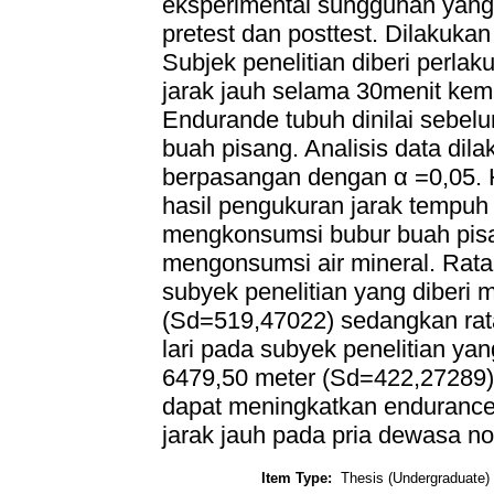
eksperimental sungguhan yang 
pretest dan posttest. Dilakuka
Subjek penelitian diberi perla
jarak jauh selama 30menit kem
Endurande tubuh dinilai sebe
buah pisang. Analisis data dilak
berpasangan dengan α =0,05. Ha
hasil pengukuran jarak tempuh 
mengkonsumsi bubur buah pisan
mengonsumsi air mineral. Rata –
subyek penelitian yang diberi 
(Sd=519,47022) sedangkan rata
lari pada subyek penelitian ya
6479,50 meter (Sd=422,27289) 
dapat meningkatkan endurance s
jarak jauh pada pria dewasa non
Item Type:
Thesis (Undergraduate)