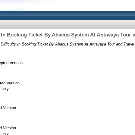
y In Booking Ticket By Abacus System At Antavaya Tour
 Difficulty In Booking Ticket By Abacus System At Antavaya Tour and Trave
pted Version
ted Version
f only
d Version
d Version
f only