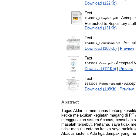
Download (122Kb)
Text
- Accepte
1543007_Chapter3.pdf
Restricted to Repository staf
Download (131Kb)
Text
- Accept
1543007_Conclusion.pdf
Download (108Kb)
|
Preview
Text
- Accepted V
1543007_Cover.pdf
Download (111Kb)
|
Preview
Text
- Accept
1543007_References.pdf
Download (118Kb)
|
Preview
Abstract
Tugas Akhir ini membahas tentang kesul
ketika melakukan kegiatan magang di PT A
menggunakan sistem Abacus, penyebab se
masalah tersebut. Pertama, saya tidak 
tidak menulis catatan ketika saya melaku
Abacus sistem. Ada tiga dampak yang mun