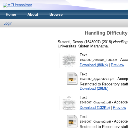
Home
About
Browse
Login
Handling Difficult
Susanti, Dessy (1543007)
(2018)
Handling
Universitas Kristen Maranatha.
Text
- Acce
1543007_Abstract_TOC.pdf
Download (80Kb)
|
Preview
Text
- Accep
1543007_Appendices.pdf
Restricted to Repository staf
Download (29Mb)
Text
- Accepte
1543007_Chapter1.pdf
Download (132Kb)
|
Preview
Text
- Accepte
1543007_Chapter2.pdf
Restricted to Repository staf