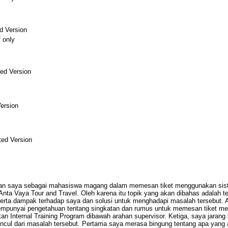
d Version
f only
ed Version
ersion
ed Version
itan saya sebagai mahasiswa magang dalam memesan tiket menggunakan sist
nta Vaya Tour and Travel. Oleh karena itu topik yang akan dibahas adalah 
rta dampak terhadap saya dan solusi untuk menghadapi masalah tersebut. 
mempunyai pengetahuan tentang singkatan dan rumus untuk memesan tiket m
kan Internal Training Program dibawah arahan supervisor. Ketiga, saya jara
cul dari masalah tersebut. Pertama saya merasa bingung tentang apa yang