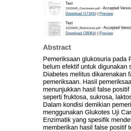
Text
- Accepted Versio
1310045_Conclusion.pdf
Download (171Kb)
|
Preview
Text
- Accepted Versi
1310045_References.pdf
Download (280Kb)
|
Preview
Abstract
Pemeriksaan glukosuria pada 
belum efektif untuk digunakan 
Diabetes melitus dikarenakan f
pemeriksaan. Hasil pemeriksaa
menunjukkan hasil false positif
seperti fruktosa, sukrosa, lakto
Dalam kondisi demikian pemeri
menggunakan Glukotes Uji Cari
Enzimatik yang spesifik mende
memberikan hasil false positif 