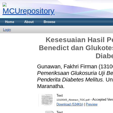
Home
About
Browse
Login
Kesesuaian Hasil P
Benedict dan Glukotes
Diab
Gunawan, Fakhri Firman (1310
Pemeriksaan Glukosuria Uji Be
Penderita Diabetes Melitus.
Und
Maranatha.
Text
- Accepted Ver
1310045_Abstract_TOC.pdf
Download (534Kb)
|
Preview
Text