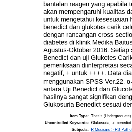
bantalan reagen yang apabila 
akan mempengaruhi kualitas dar
untuk mengetahui kesesuaian ha
benedict dan glukotes carik cel
dengan rancangan cross-sectio
diabetes di klinik Medika Baitu
Agustus-Oktober 2016. Setiap sa
Benedict dan uji Glukotes Cari
pemeriksaan diinterpretasi seca
negatif, + untuk ++++. Data di
menggunakan SPSS Ver.22, α=0
antara Uji Benedict dan Glucot
hasilnya sangat signifikan de
Glukosuria Benedict sesuai de
Item Type:
Thesis (Undergraduate)
Uncontrolled Keywords:
Glukosuria, uji benedict
Subjects:
R Medicine > RB Patho