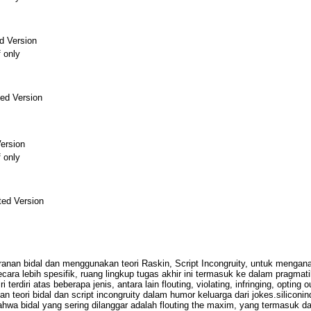
d Version
f only
ed Version
ersion
f only
ed Version
anan bidal dan menggunakan teori Raskin, Script Incongruity, untuk mengan
 Secara lebih spesifik, ruang lingkup tugas akhir ini termasuk ke dalam prag
 terdiri atas beberapa jenis, antara lain flouting, violating, infringing, optin
an teori bidal dan script incongruity dalam humor keluarga dari jokes.silicon
bahwa bidal yang sering dilanggar adalah flouting the maxim, yang termasuk da