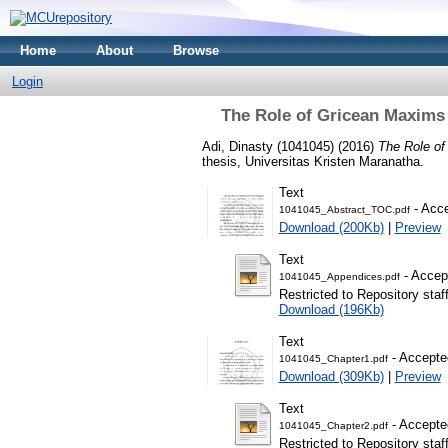
Home
About
Browse
Login
The Role of Gricean Maxims 
Adi, Dinasty (1041045)
(2016)
The Role of
thesis, Universitas Kristen Maranatha.
Text
- Acce
1041045_Abstract_TOC.pdf
Download (200Kb)
|
Preview
Text
- Accep
1041045_Appendices.pdf
Restricted to Repository staf
Download (196Kb)
Text
- Accepte
1041045_Chapter1.pdf
Download (309Kb)
|
Preview
Text
- Accepte
1041045_Chapter2.pdf
Restricted to Repository staf