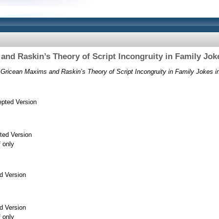
and Raskin’s Theory of Script Incongruity in Family Jok
 Gricean Maxims and Raskin’s Theory of Script Incongruity in Family Jokes i
pted Version
ted Version
f only
d Version
d Version
f only