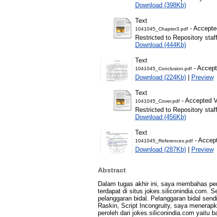
Download (398Kb)
Text
- Accepte
1041045_Chapter3.pdf
Restricted to Repository staf
Download (444Kb)
Text
- Accept
1041045_Conclusion.pdf
Download (224Kb)
|
Preview
Text
- Accepted V
1041045_Cover.pdf
Restricted to Repository staf
Download (456Kb)
Text
- Accept
1041045_References.pdf
Download (287Kb)
|
Preview
Abstract
Dalam tugas akhir ini, saya membahas per
terdapat di situs jokes.siliconindia.com.
pelanggaran bidal. Pelanggaran bidal sendiri
Raskin, Script Incongruity, saya menerapk
peroleh dari jokes.siliconindia.com yaitu 