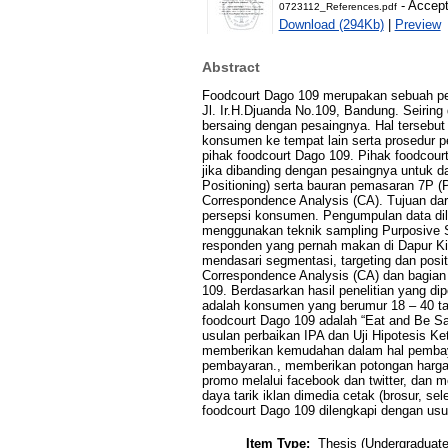
- Accept
0723112_References.pdf
Download (294Kb)
|
Preview
Abstract
Foodcourt Dago 109 merupakan sebuah per
Jl. Ir.H.Djuanda No.109, Bandung. Seirin
bersaing dengan pesaingnya. Hal tersebut
konsumen ke tempat lain serta prosedur p
pihak foodcourt Dago 109. Pihak foodcour
jika dibanding dengan pesaingnya untuk 
Positioning) serta bauran pemasaran 7P (
Correspondence Analysis (CA). Tujuan da
persepsi konsumen. Pengumpulan data dil
menggunakan teknik sampling Purposive S
responden yang pernah makan di Dapur Kita
mendasari segmentasi, targeting dan posi
Correspondence Analysis (CA) dan bagian 
109. Berdasarkan hasil penelitian yang dip
adalah konsumen yang berumur 18 – 40 ta
foodcourt Dago 109 adalah “Eat and Be Sat
usulan perbaikan IPA dan Uji Hipotesis 
memberikan kemudahan dalam hal pembayar
pembayaran., memberikan potongan harga p
promo melalui facebook dan twitter, dan
daya tarik iklan dimedia cetak (brosur, se
foodcourt Dago 109 dilengkapi dengan us
Item Type:
Thesis (Undergraduate