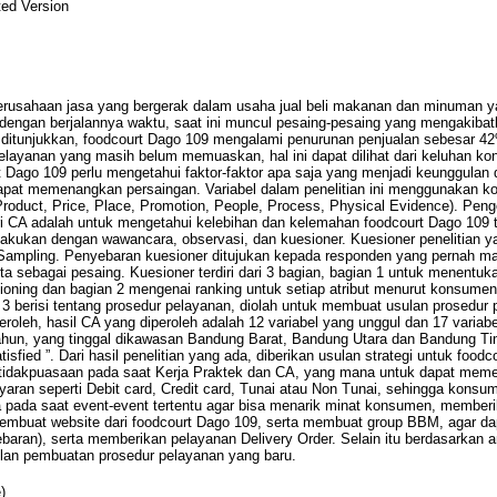
ed Version
usahaan jasa yang bergerak dalam usaha jual beli makanan dan minuman yan
g dengan berjalannya waktu, saat ini muncul pesaing-pesaing yang mengakib
 ditunjukkan, foodcourt Dago 109 mengalami penurunan penjualan sebesar 42
elayanan yang masih belum memuaskan, hal ini dapat dilihat dari keluhan k
t Dago 109 perlu mengetahui faktor-faktor apa saja yang menjadi keunggulan
dapat memenangkan persaingan. Variabel dalam penelitian ini menggunakan k
Product, Price, Place, Promotion, People, Process, Physical Evidence). Pen
ri CA adalah untuk mengetahui kelebihan dan kelemahan foodcourt Dago 109
akukan dengan wawancara, observasi, dan kuesioner. Kuesioner penelitian 
ampling. Penyebaran kuesioner ditujukan kepada responden yang pernah mak
 sebagai pesaing. Kuesioner terdiri dari 3 bagian, bagian 1 untuk menentukan
tioning dan bagian 2 mengenai ranking untuk setiap atribut menurut konsum
3 berisi tentang prosedur pelayanan, diolah untuk membuat usulan prosedur
eroleh, hasil CA yang diperoleh adalah 12 variabel yang unggul dan 17 variabe
hun, yang tinggal dikawasan Bandung Barat, Bandung Utara dan Bandung Tim
isfied ”. Dari hasil penelitian yang ada, diberikan usulan strategi untuk fo
Ketidakpuasaan pada saat Kerja Praktek dan CA, yang mana untuk dapat meme
an seperti Debit card, Credit card, Tunai atau Non Tunai, sehingga kons
ada saat event-event tertentu agar bisa menarik minat konsumen, memberikan
 membuat website dari foodcourt Dago 109, serta membuat group BBM, agar d
lebaran), serta memberikan pelayanan Delivery Order. Selain itu berdasarkan 
ulan pembuatan prosedur pelayanan yang baru.
)