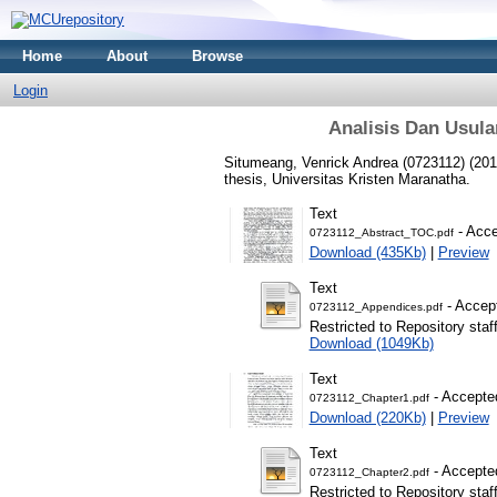
Home
About
Browse
Login
Analisis Dan Usul
Situmeang, Venrick Andrea (0723112)
(201
thesis, Universitas Kristen Maranatha.
Text
- Acce
0723112_Abstract_TOC.pdf
Download (435Kb)
|
Preview
Text
- Accep
0723112_Appendices.pdf
Restricted to Repository staf
Download (1049Kb)
Text
- Accepte
0723112_Chapter1.pdf
Download (220Kb)
|
Preview
Text
- Accepte
0723112_Chapter2.pdf
Restricted to Repository staf