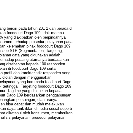
g berdiri pada tahun 201 1 dan berada di
atkan foodcourt Dago 109 tidak mampu
% yang diakibatkan oleh berpindahnya
onsumen terhadap prosedur pelayanan pada
 dan kelemahan pihak foodcourt Dago 109
onsep STP (Segmentation, Targeting,
golahan data yang digunakan adalah
 terhadap pesaing utamanya berdasarkan
yang disebarkan kepada 100 responden
an di foodcourt Dago 109 serta
 profil dan karakteristik responden yang
en, diolah dengan menggunakan
 pelayanan yang baru pada foodcourt Dago
l tertinggal. Targeting foodcourt Dago 109
ur. Tag line yang diusulkan kepada
odcourt Dago 109 berdasarkan penggabungan
nangkan persaingan, diantaranya:
umen bisa cepat dan mudah melakukan
 daya tarik iklan dimedia sosial seperti
apat diketahui oleh konsumen, memberikan
analisis pelayanan, prosedur pelayanan