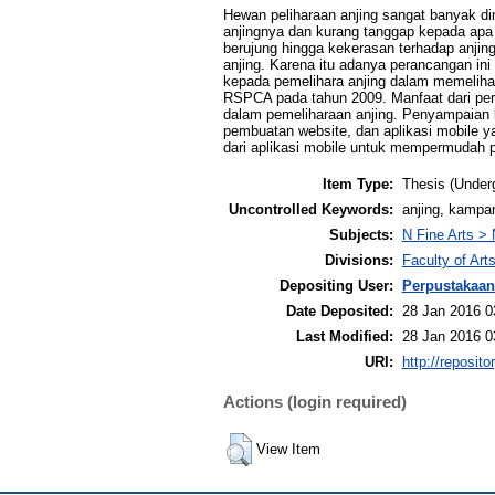
Hewan peliharaan anjing sangat banyak di
anjingnya dan kurang tanggap kepada apa 
berujung hingga kekerasan terhadap anjin
anjing. Karena itu adanya perancangan in
kepada pemelihara anjing dalam memelihar
RSPCA pada tahun 2009. Manfaat dari peran
dalam pemeliharaan anjing. Penyampaian 
pembuatan website, dan aplikasi mobile yan
dari aplikasi mobile untuk mempermudah p
Item Type:
Thesis (Under
Uncontrolled Keywords:
anjing, kampan
Subjects:
N Fine Arts > 
Divisions:
Faculty of Ar
Depositing User:
Perpustakaan
Date Deposited:
28 Jan 2016 0
Last Modified:
28 Jan 2016 0
URI:
http://reposit
Actions (login required)
View Item