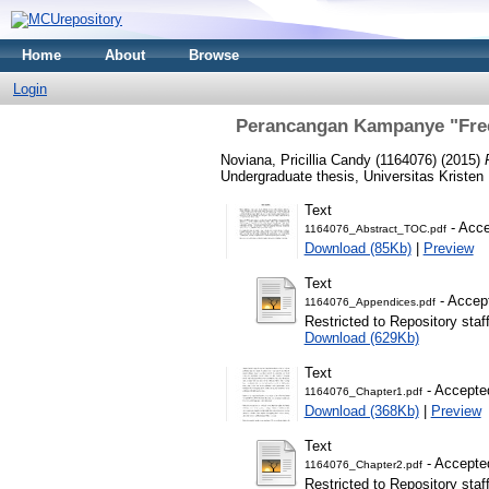
Home
About
Browse
Login
Perancangan Kampanye "Free
Noviana, Pricillia Candy (1164076)
(2015)
Undergraduate thesis, Universitas Kristen
Text
- Acce
1164076_Abstract_TOC.pdf
Download (85Kb)
|
Preview
Text
- Accep
1164076_Appendices.pdf
Restricted to Repository staf
Download (629Kb)
Text
- Accepte
1164076_Chapter1.pdf
Download (368Kb)
|
Preview
Text
- Accepte
1164076_Chapter2.pdf
Restricted to Repository staf