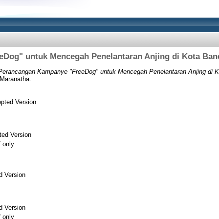
Dog" untuk Mencegah Penelantaran Anjing di Kota Ban
Perancangan Kampanye "FreeDog" untuk Mencegah Penelantaran Anjing di K
 Maranatha.
pted Version
ted Version
f only
d Version
d Version
f only