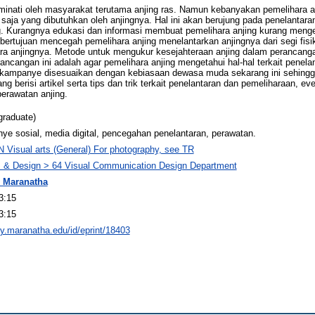
minati oleh masyarakat terutama anjing ras. Namun kebanyakan pemelihara 
saja yang dibutuhkan oleh anjingnya. Hal ini akan berujung pada penelantara
g. Kurangnya edukasi dan informasi membuat pemelihara anjing kurang mengeta
i bertujuan mencegah pemelihara anjing menelantarkan anjingnya dari segi fi
a anjingnya. Metode untuk mengukur kesejahteraan anjing dalam perancangan
cangan ini adalah agar pemelihara anjing mengetahui hal-hal terkait penelan
kampanye disesuaikan dengan kebiasaan dewasa muda sekarang ini sehingga
g berisi artikel serta tips dan trik terkait penelantaran dan pemeliharaan, e
erawatan anjing.
graduate)
ye sosial, media digital, pencegahan penelantaran, perawatan.
N Visual arts (General) For photography, see TR
ts & Design > 64 Visual Communication Design Department
 Maranatha
3:15
3:15
ory.maranatha.edu/id/eprint/18403