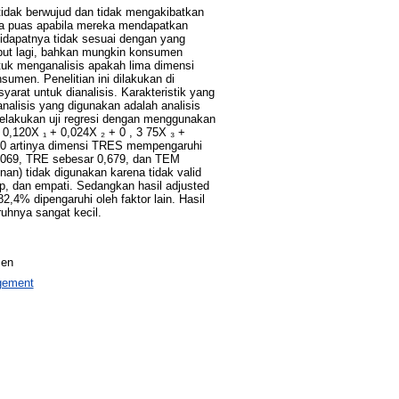
tidak berwujud dan tidak mengakibatkan
asa puas apabila mereka mendapatkan
didapatnya tidak sesuai dengan yang
but lagi, bahkan mungkin konsumen
ntuk menganalisis apakah lima dimensi
sumen. Penelitian ini dilakukan di
at untuk dianalisis. Karakteristik yang
analisis yang digunakan adalah analisis
melakukan uji regresi dengan menggunakan
0,120X ₁ + 0,024X ₂ + 0 , 3 75X ₃ +
000 artinya dimensi TRES mempengaruhi
,069, TRE sebesar 0,679, dan TEM
n) tidak digunakan karena tidak valid
ap, dan empati. Sedangkan hasil adjusted
4% dipengaruhi oleh faktor lain. Hasil
uhnya sangat kecil.
men
agement