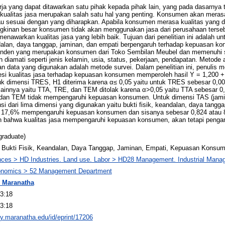
rja yang dapat ditawarkan satu pihak kepada pihak lain, yang pada dasarnya 
, kualitas jasa merupakan salah satu hal yang penting. Konsumen akan mer
tau sesuai dengan yang diharapkan. Apabila konsumen merasa kualitas yang 
gkinan besar konsumen tidak akan menggunakan jasa dari perusahaan terse
enawarkan kualitas jasa yang lebih baik. Tujuan dari penelitian ini adalah u
andalan, daya tanggap, jaminan, dan empati berpengaruh terhadap kepuasan kon
en yang merupakan konsumen dari Toko Sembilan Meubel dan memenuhi syar
 diamati seperti jenis kelamin, usia, status, pekerjaan, pendapatan. Metode 
 data yang digunakan adalah metode survei. Dalam penelitian ini, penulis 
resi kualitas jasa terhadap kepuasan konsumen memperoleh hasil Y = 1,200 + 
tuk dimensi TRES, H1 diterima karena α≤ 0,05 yaitu untuk TRES sebesar 0,
innya yaitu TTA, TRE, dan TEM ditolak karena α>0,05 yaitu TTA sebesar 0
 dan TEM tidak mempengaruhi kepuasan konsumen. Untuk dimensi TAS (jamina
nsi dari lima dimensi yang digunakan yaitu bukti fisik, keandalan, daya tangg
u 17,6% mempengaruhi kepuasan konsumen dan sisanya sebesar 0,824 atau 82,
an bahwa kualitas jasa mempengaruhi kepuasan konsumen, akan tetapi pengar
graduate)
, Bukti Fisik, Keandalan, Daya Tanggap, Jaminan, Empati, Kepuasan Konsu
nces > HD Industries. Land use. Labor > HD28 Management. Industrial Man
conomics > 52 Management Department
 Maranatha
3:18
3:18
ory.maranatha.edu/id/eprint/17206