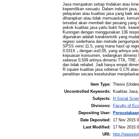
Jasa merupakan setiap tindakan atau kine
kepemilikan sesuatu. Dalam industri jasa
pelayanan atau kualitas jasa yang baik a
diharapkan atau tidak memuaskan, kemun
tersebut akan membeli dari pesaing yang m
pokok kualitas jasa yaitu bukti fisik, ke
Kuningan dengan menggunakan 136 respond
digunakan adalah karakteristik yang mudah
regresi sederhana dan metode pengumpulan
SPSS versi 11.5, yang mana hasil uji reg
0,031X ₄ dengan α≤0,05, yang artinya un
kepuasan konsumen, sedangkan dimensi la
sebesar 0,509 artinya dimensi TTA, TRE,
dan tidak reliabel. Jadi hanya empat dime
R square kualitas jasa sebesar 0,176 ata
penelitian secara keseluruhan menjelask
Item Type:
Thesis (Under
Uncontrolled Keywords:
Kualitas Jasa
Subjects:
H Social Scie
Divisions:
Faculty of E
Depositing User:
Perpustakaan
Date Deposited:
17 Nov 2015 0
Last Modified:
17 Nov 2015 0
URI:
http://reposit