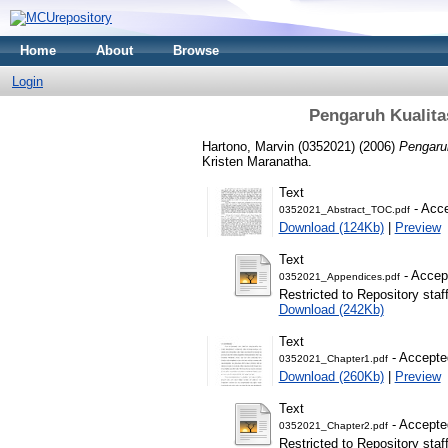
Home
About
Browse
Login
Pengaruh Kualit
Hartono, Marvin (0352021)
(2006)
Pengaru
Kristen Maranatha.
Text
- Acce
0352021_Abstract_TOC.pdf
Download (124Kb)
|
Preview
Text
- Accep
0352021_Appendices.pdf
Restricted to Repository staf
Download (242Kb)
Text
- Accepte
0352021_Chapter1.pdf
Download (260Kb)
|
Preview
Text
- Accepte
0352021_Chapter2.pdf
Restricted to Repository staf