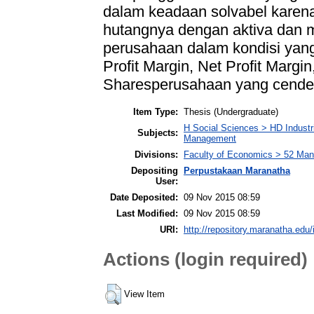
dalam keadaan solvabel kare
hutangnya dengan aktiva dan mod
perusahaan dalam kondisi yang c
Profit Margin, Net Profit Margi
Sharesperusahaan yang cender
Item Type:
Thesis (Undergraduate)
H Social Sciences > HD Industr
Subjects:
Management
Divisions:
Faculty of Economics > 52 Ma
Depositing
Perpustakaan Maranatha
User:
Date Deposited:
09 Nov 2015 08:59
Last Modified:
09 Nov 2015 08:59
URI:
http://repository.maranatha.edu/
Actions (login required)
View Item