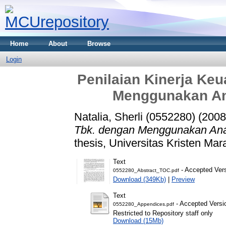
Home
About
Browse
Login
Penilaian Kinerja Ke
Menggunakan An
Natalia, Sherli (0552280)
(200
Tbk. dengan Menggunakan Ana
thesis, Universitas Kristen Mar
Text
- Accepted Ver
0552280_Abstract_TOC.pdf
Download (349Kb)
|
Preview
Text
- Accepted Versi
0552280_Appendices.pdf
Restricted to Repository staff only
Download (15Mb)