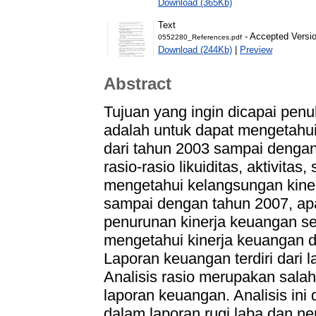
Download (365Kb)
Text
- Accepted Versi
0552280_References.pdf
Download (244Kb)
|
Preview
Abstract
Tujuan yang ingin dicapai penu
adalah untuk dapat mengetahui
dari tahun 2003 sampai dengan 
rasio-rasio likuiditas, aktivitas,
mengetahui kelangsungan kine
sampai dengan tahun 2007, apa
penurunan kinerja keuangan se
mengetahui kinerja keuangan da
Laporan keuangan terdiri dari l
Analisis rasio merupakan sala
laporan keuangan. Analisis i
dalam laporan rugi laba dan nera