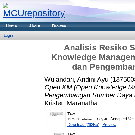
Home
About
Browse
Login
Analisis Resiko 
Knowledge Manageme
dan Pengemban
Wulandari, Andini Ayu (137500
Open KM (Open Knowledge Man
Pengembangan Sumber Daya A
Kristen Maranatha.
Text
- Accepted Ver
1375008_Abstract_TOC.pdf
Download (262Kb)
|
Preview
Text