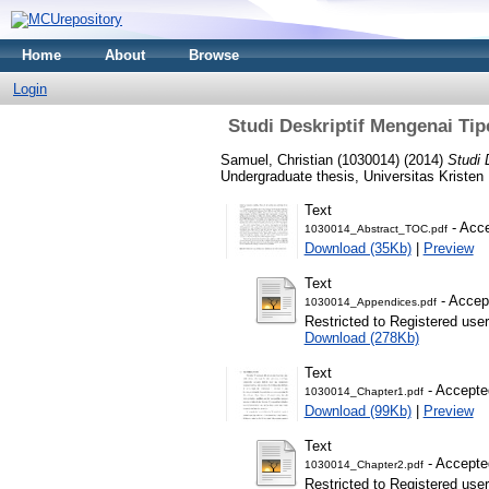
Home
About
Browse
Login
Studi Deskriptif Mengenai Ti
Samuel, Christian (1030014)
(2014)
Studi 
Undergraduate thesis, Universitas Kristen
Text
- Acce
1030014_Abstract_TOC.pdf
Download (35Kb)
|
Preview
Text
- Accep
1030014_Appendices.pdf
Restricted to Registered user
Download (278Kb)
Text
- Accepte
1030014_Chapter1.pdf
Download (99Kb)
|
Preview
Text
- Accepte
1030014_Chapter2.pdf
Restricted to Registered user