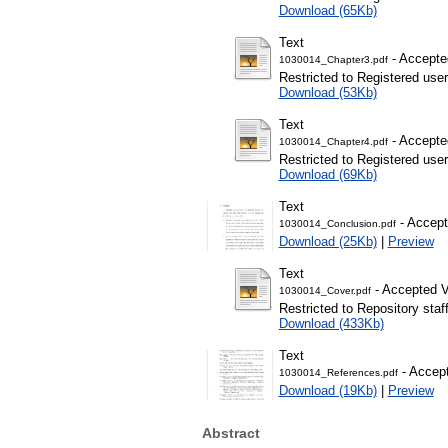
Download (65Kb)
Text
- Accepte
1030014_Chapter3.pdf
Restricted to Registered user
Download (53Kb)
Text
- Accepte
1030014_Chapter4.pdf
Restricted to Registered user
Download (69Kb)
Text
- Accept
1030014_Conclusion.pdf
Download (25Kb)
|
Preview
Text
- Accepted V
1030014_Cover.pdf
Restricted to Repository staf
Download (433Kb)
Text
- Accept
1030014_References.pdf
Download (19Kb)
|
Preview
Abstract