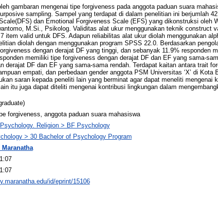
oleh gambaran mengenai tipe forgiveness pada anggota paduan suara mahasis
osive sampling. Sampel yang terdapat di dalam penelitian ini berjumlah 42 
Scale(DFS) dan Emotional Forgiveness Scale (EFS) yang dikonstruksi oleh W
antomo, M.Si., Psikolog. Validitas alat ukur menggunakan teknik construct 
n 7 item valid untuk DFS. Adapun reliabilitas alat ukur diolah menggunakan al
litian diolah dengan menggunakan program SPSS 22.0. Berdasarkan pengolaha
orgiveness dengan derajat DF yang tinggi, dan sebanyak 11.9% responden mem
responden memiliki tipe forgiveness dengan derajat DF dan EF yang sama-sa
n derajat DF dan EF yang sama-sama rendah. Terdapat kaitan antara trait fo
ampuan empati, dan perbedaan gender anggota PSM Universitas ‘X’ di Kota 
jukan saran kepada peneliti lain yang berminat agar dapat meneliti mengenai ko
in itu juga dapat diteliti mengenai kontribusi lingkungan dalam mengembangk
graduate)
tipe forgiveness, anggota paduan suara mahasiswa
 Psychology. Religion > BF Psychology
ychology > 30 Bachelor of Psychology Program
 Maranatha
1:07
1:07
ory.maranatha.edu/id/eprint/15106