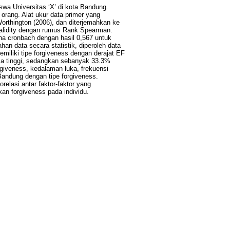
wa Universitas ‘X’ di kota Bandung.
orang. Alat ukur data primer yang
orthington (2006), dan diterjemahkan ke
validity dengan rumus Rank Spearman.
pha cronbach dengan hasil 0,567 untuk
n data secara statistik, diperoleh data
iliki tipe forgiveness dengan derajat EF
ma tinggi, sedangkan sebanyak 33.3%
rgiveness, kedalaman luka, frekuensi
Bandung dengan tipe forgiveness.
relasi antar faktor-faktor yang
an forgiveness pada individu.