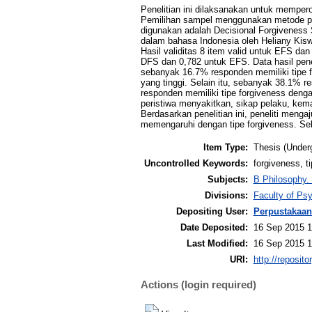
Penelitian ini dilaksanakan untuk memper
Pemilihan sampel menggunakan metode purp
digunakan adalah Decisional Forgiveness 
dalam bahasa Indonesia oleh Heliany Kisw
Hasil validitas 8 item valid untuk EFS da
DFS dan 0,782 untuk EFS. Data hasil pene
sebanyak 16.7% responden memiliki tipe f
yang tinggi. Selain itu, sebanyak 38.1% 
responden memiliki tipe forgiveness denga
peristiwa menyakitkan, sikap pelaku, kem
Berdasarkan penelitian ini, peneliti menga
memengaruhi dengan tipe forgiveness. Sela
Item Type:
Thesis (Under
Uncontrolled Keywords:
forgiveness, 
Subjects:
B Philosophy.
Divisions:
Faculty of Ps
Depositing User:
Perpustakaan
Date Deposited:
16 Sep 2015 1
Last Modified:
16 Sep 2015 1
URI:
http://reposit
Actions (login required)