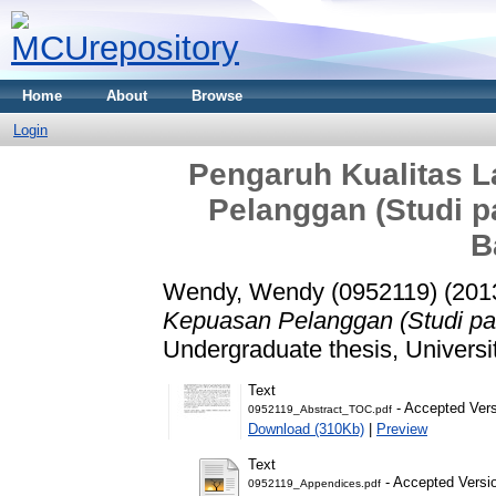
Home
About
Browse
Login
Pengaruh Kualitas 
Pelanggan (Studi p
B
Wendy, Wendy (0952119)
(201
Kepuasan Pelanggan (Studi pa
Undergraduate thesis, Universi
Text
- Accepted Ver
0952119_Abstract_TOC.pdf
Download (310Kb)
|
Preview
Text
- Accepted Versi
0952119_Appendices.pdf