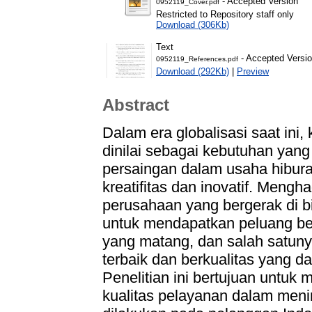
- Accepted Version
0952119_Cover.pdf
Restricted to Repository staff only
Download (306Kb)
Text
- Accepted Versi
0952119_References.pdf
Download (292Kb)
|
Preview
Abstract
Dalam era globalisasi saat ini,
dinilai sebagai kebutuhan yan
persaingan dalam usaha hibur
kreatifitas dan inovatif. Mengh
perusahaan yang bergerak di b
untuk mendapatkan peluang besa
yang matang, dan salah satun
terbaik dan berkualitas yang 
Penelitian ini bertujuan untu
kualitas pelayanan dalam men