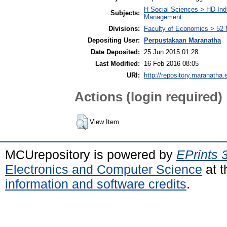
H Social Sciences > HD Ind
Subjects:
Management
Divisions:
Faculty of Economics > 52
Depositing User:
Perpustakaan Maranatha
Date Deposited:
25 Jun 2015 01:28
Last Modified:
16 Feb 2016 08:05
URI:
http://repository.maranatha.
Actions (login required)
View Item
MCUrepository is powered by
EPrints 
Electronics and Computer Science
at t
information and software credits
.