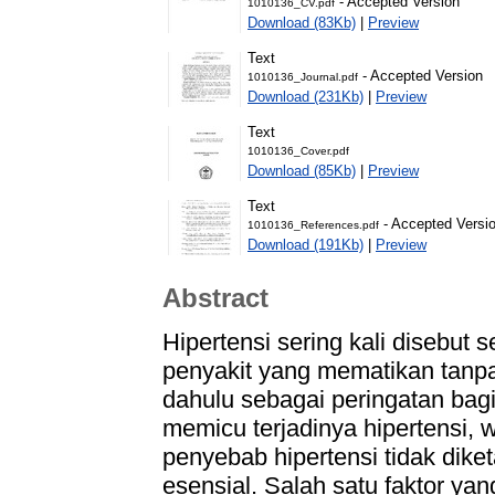
- Accepted Version
1010136_CV.pdf
Download (83Kb)
|
Preview
Text
- Accepted Version
1010136_Journal.pdf
Download (231Kb)
|
Preview
Text
1010136_Cover.pdf
Download (85Kb)
|
Preview
Text
- Accepted Versi
1010136_References.pdf
Download (191Kb)
|
Preview
Abstract
Hipertensi sering kali disebut s
penyakit yang mematikan tanpa 
dahulu sebagai peringatan bagi
memicu terjadinya hipertensi,
penyebab hipertensi tidak diket
esensial. Salah satu faktor ya