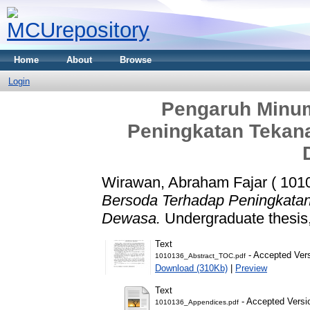
Home
About
Browse
Login
Pengaruh Minu
Peningkatan Tekana
Wirawan, Abraham Fajar ( 101
Bersoda Terhadap Peningkatan
Dewasa.
Undergraduate thesis,
Text
- Accepted Ver
1010136_Abstract_TOC.pdf
Download (310Kb)
|
Preview
Text
- Accepted Versi
1010136_Appendices.pdf