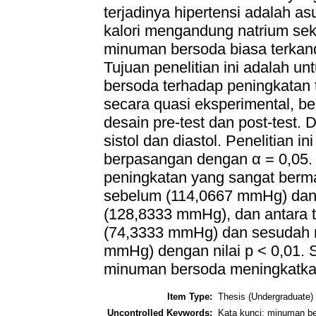
terjadinya hipertensi adalah 
kalori mengandung natrium sek
minuman bersoda biasa terkand
Tujuan penelitian ini adalah 
bersoda terhadap peningkatan t
secara quasi eksperimental, b
desain pre-test dan post-test.
sistol dan diastol. Penelitian i
berpasangan dengan α = 0,05. 
peningkatan yang sangat berma
sebelum (114,0667 mmHg) da
(128,8333 mmHg), dan antara t
(74,3333 mmHg) dan sesudah
mmHg) dengan nilai p < 0,01. S
minuman bersoda meningkatka
Item Type:
Thesis (Undergraduate)
Uncontrolled Keywords:
Kata kunci: minuman ber