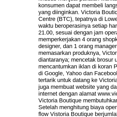
konsumen dapat membeli lang
yang diinginkan. Victoria Bout
Centre (BTC), tepatnya di Low
waktu beroperasinya setiap har
21.00, sesuai dengan jam oper
memperkerjakan 4 orang shopke
designer, dan 1 orang manager
memasarkan produknya, Victor
diantaranya; mencetak brosur 
mencantumkan iklan di koran P
di Google, Yahoo dan Faceboo
tertarik untuk datang ke Victori
juga membuat website yang dap
internet dengan alamat www.vic
Victoria Boutique membutuhka
Setelah menghitung biaya ope
flow Vistoria Boutique berjuml