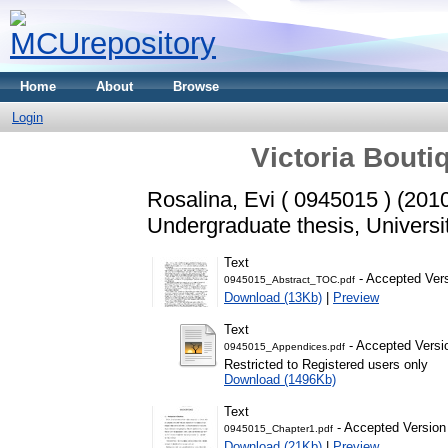
Home
About
Browse
Login
Victoria Bouti
Rosalina, Evi ( 0945015 )
(201
Undergraduate thesis, Universi
Text
- Accepted Ver
0945015_Abstract_TOC.pdf
Download (13Kb)
|
Preview
Text
- Accepted Versi
0945015_Appendices.pdf
Restricted to Registered users only
Download (1496Kb)
Text
- Accepted Version
0945015_Chapter1.pdf
Download (21Kb)
|
Preview