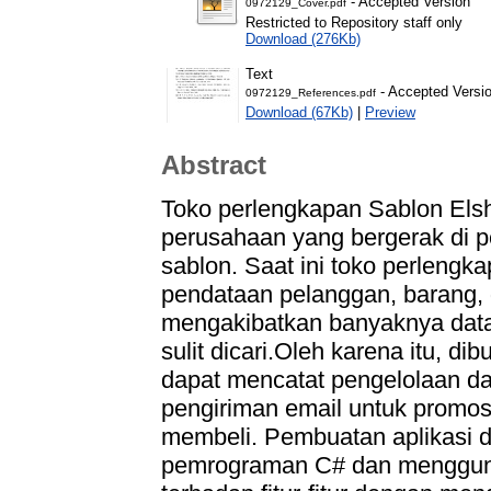
- Accepted Version
0972129_Cover.pdf
Restricted to Repository staff only
Download (276Kb)
Text
- Accepted Versi
0972129_References.pdf
Download (67Kb)
|
Preview
Abstract
Toko perlengkapan Sablon Els
perusahaan yang bergerak di p
sablon. Saat ini toko perleng
pendataan pelanggan, barang, 
mengakibatkan banyaknya data 
sulit dicari.Oleh karena itu, d
dapat mencatat pengelolaan da
pengiriman email untuk promos
membeli. Pembuatan aplikasi
pemrograman C# dan mengguna