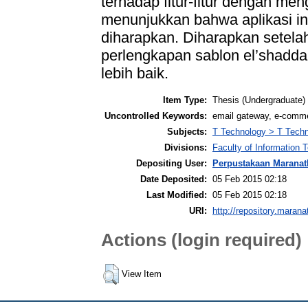
terhadap fitur-fitur dengan m
menunjukkan bahwa aplikasi ini
diharapkan. Diharapkan setelah
perlengkapan sablon el’shadd
lebih baik.
Item Type:
Thesis (Undergraduate)
Uncontrolled Keywords:
email gateway, e-comme
Subjects:
T Technology > T Techn
Divisions:
Faculty of Information
Depositing User:
Perpustakaan Maranat
Date Deposited:
05 Feb 2015 02:18
Last Modified:
05 Feb 2015 02:18
URI:
http://repository.marana
Actions (login required)
View Item