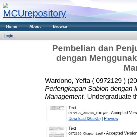
Home
About
Browse
Login
Pembelian dan Penj
dengan Menggunaka
Ma
Wardono, Yefta ( 0972129 )
(20
Perlengkapan Sablon dengan 
Management.
Undergraduate th
Text
- Accepted Vers
0972129_Abstrak_TOC.pdf
Download (265Kb)
|
Preview
Text
- Accepted Versio
0972129_Chapter 1.pdf