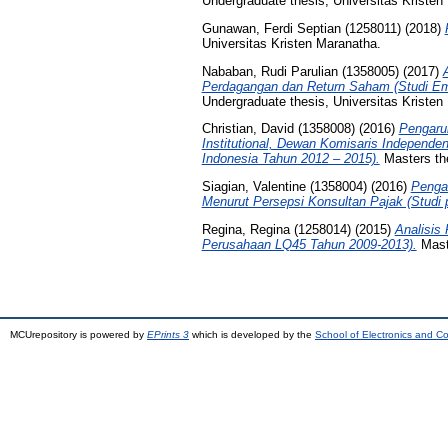
Undergraduate thesis, Universitas Kristen
Gunawan, Ferdi Septian (1258011)
(2018)
Universitas Kristen Maranatha.
Nababan, Rudi Parulian (1358005)
(2017)
Perdagangan dan Return Saham (Studi Emp
Undergraduate thesis, Universitas Kristen
Christian, David (1358008)
(2016)
Pengaru
Institutional, Dewan Komisaris Independe
Indonesia Tahun 2012 – 2015).
Masters the
Siagian, Valentine (1358004)
(2016)
Penga
Menurut Persepsi Konsultan Pajak (Studi 
Regina, Regina (1258014)
(2015)
Analisis
Perusahaan LQ45 Tahun 2009-2013).
Maste
MCUrepository is powered by
EPrints 3
which is developed by the
School of Electronics and C