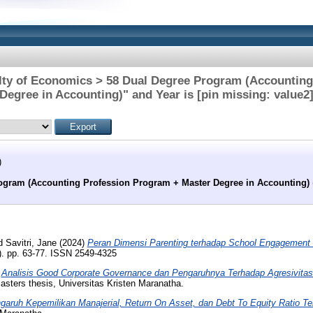
ulty of Economics > 58 Dual Degree Program (Accountin
Degree in Accounting)" and Year is [pin missing: value2
)
ogram (Accounting Profession Program + Master Degree in Accounting)
d
Savitri, Jane
(2024)
Peran Dimensi Parenting terhadap School Engagement m
). pp. 63-77. ISSN 2549-4325
)
Analisis Good Corporate Governance dan Pengaruhnya Terhadap Agresivitas P
sters thesis, Universitas Kristen Maranatha.
garuh Kepemilikan Manajerial, Return On Asset, dan Debt To Equity Ratio Te