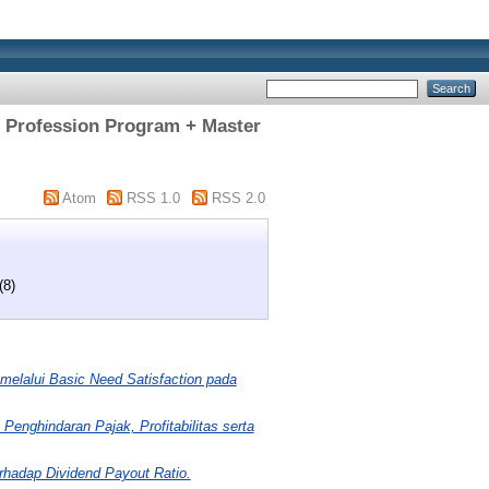
g Profession Program + Master
]
Atom
RSS 1.0
RSS 2.0
(8)
elalui Basic Need Satisfaction pada
enghindaran Pajak, Profitabilitas serta
rhadap Dividend Payout Ratio.