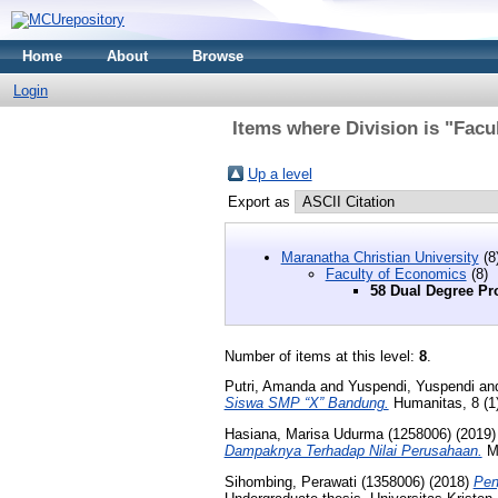
Home
About
Browse
Login
Items where Division is "Fac
Up a level
Export as
Maranatha Christian University
(8
Faculty of Economics
(8)
58 Dual Degree Pr
Number of items at this level:
8
.
Putri, Amanda
and
Yuspendi, Yuspendi
an
Siswa SMP “X” Bandung.
Humanitas, 8 (1
Hasiana, Marisa Udurma (1258006)
(2019
Dampaknya Terhadap Nilai Perusahaan.
Ma
Sihombing, Perawati (1358006)
(2018)
Pen