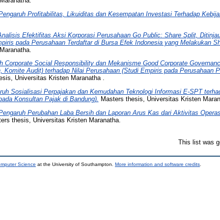
 Maranatha.
Pengaruh Profitabilitas, Likuiditas dan Kesempatan Investasi Terhadap Kebija
Analisis Efektifitas Aksi Korporasi Perusahaan Go Public: Share Split, Ditinjau
iris pada Perusahaan Terdaftar di Bursa Efek Indonesia yang Melakukan Sha
 Maranatha.
h Corporate Social Responsibility dan Mekanisme Good Corporate Governance
n, Komite Audit) terhadap Nilai Perusahaan (Studi Empiris pada Perusahaan P
sis, Universitas Kristen Maranatha .
ruh Sosialisasi Perpajakan dan Kemudahan Teknologi Informasi E-SPT terh
pada Konsultan Pajak di Bandung).
Masters thesis, Universitas Kristen Maran
 Pengaruh Perubahan Laba Bersih dan Laporan Arus Kas dari Aktivitas Opera
rs thesis, Universitas Kristen Maranatha.
This list was 
omputer Science
at the University of Southampton.
More information and software credits
.