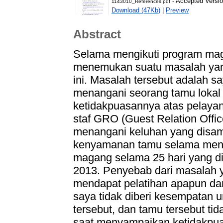
- Accepted Versi
1143010_References.pdf
Download (47Kb)
|
Preview
Abstract
Selama mengikuti program mag
menemukan suatu masalah yang
ini. Masalah tersebut adalah 
menangani seorang tamu lokal
ketidakpuasannya atas pelayan
staf GRO (Guest Relation Offic
menangani keluhan yang disa
kenyamanan tamu selama meng
magang selama 25 hari yang dim
2013. Penyebab dari masalah y
mendapat pelatihan apapun dari
saya tidak diberi kesempatan
tersebut, dan tamu tersebut t
saat menyampaikan ketidakpua