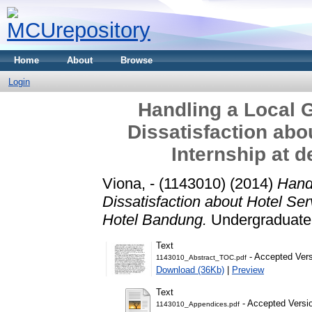
Home
About
Browse
Login
Handling a Local 
Dissatisfaction abo
Internship at 
Viona, - (1143010)
(2014)
Hand
Dissatisfaction about Hotel Ser
Hotel Bandung.
Undergraduate t
Text
- Accepted Ver
1143010_Abstract_TOC.pdf
Download (36Kb)
|
Preview
Text
- Accepted Versi
1143010_Appendices.pdf