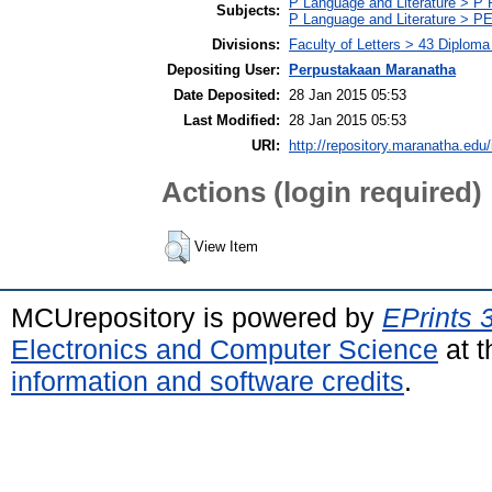
P Language and Literature > P P
Subjects:
P Language and Literature > PE
Divisions:
Faculty of Letters > 43 Diploma
Depositing User:
Perpustakaan Maranatha
Date Deposited:
28 Jan 2015 05:53
Last Modified:
28 Jan 2015 05:53
URI:
http://repository.maranatha.edu/
Actions (login required)
View Item
MCUrepository is powered by
EPrints 
Electronics and Computer Science
at t
information and software credits
.