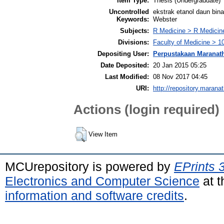
Item Type:
Thesis (Undergraduate)
Uncontrolled
ekstrak etanol daun bin
Keywords:
Webster
Subjects:
R Medicine > R Medicine
Divisions:
Faculty of Medicine > 1
Depositing User:
Perpustakaan Maranat
Date Deposited:
20 Jan 2015 05:25
Last Modified:
08 Nov 2017 04:45
URI:
http://repository.marana
Actions (login required)
View Item
MCUrepository is powered by
EPrints 
Electronics and Computer Science
at t
information and software credits
.