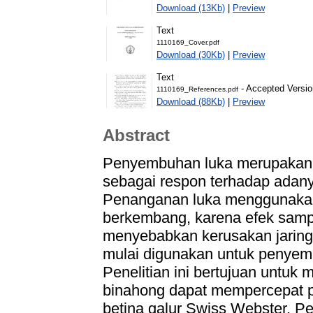
Download (13Kb)
|
Preview
Text
1110169_Cover.pdf
Download (30Kb)
|
Preview
Text
- Accepted Versio
1110169_References.pdf
Download (88Kb)
|
Preview
Abstract
Penyembuhan luka merupakan s
sebagai respon terhadap adanya
Penanganan luka menggunakan
berkembang, karena efek sampin
menyebabkan kerusakan jaring
mulai digunakan untuk penyem
Penelitian ini bertujuan untuk
binahong dapat mempercepat p
betina galur Swiss Webster. Pen