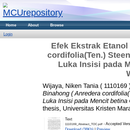
Home
About
Browse
Login
Efek Ekstrak Etanol
cordifolia(Ten.) Ste
Luka Insisi pada 
Wijaya, Niken Tania ( 1110169 
Binahong ( Anredera cordifoli
Luka Insisi pada Mencit betina
thesis, Universitas Kristen Mar
Text
- Accepted Vers
1110169_Abstract_TOC.pdf
Download (38Kb)
|
Preview