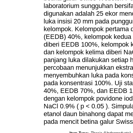
laboratorium sungguhan bersif
digunakan adalah 25 ekor menc
luka insisi 20 mm pada punggu
kelompok. Kelompok pertama d
(EEDB) 40%, kelompok kedua 
diberi EEDB 100%, kelompok k
dan kelompok kelima diberi N
panjang luka dilakukan setiap ha
percobaan menunjukkan ekstra
menyembuhkan luka pada konsen
pada konsentrasi 100%. Uji s
40%, EEDB 70%, dan EEDB 100
dengan kelompok povidone iod
NaCl 0.9% ( p < 0.05 ). Simpul
etanol daun binahong dapat m
pada mencit betina galur Swis