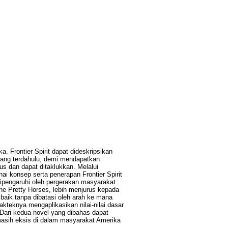
a. Frontier Spirit dapat dideskripsikan
 yang terdahulu, demi mendapatkan
us dan dapat ditaklukkan. Melalui
i konsep serta penerapan Frontier Spirit
dipengaruhi oleh pergerakan masyarakat
the Pretty Horses, lebih menjurus kepada
aik tanpa dibatasi oleh arah ke mana
kteknya mengaplikasikan nilai-nilai dasar
 Dari kedua novel yang dibahas dapat
 masih eksis di dalam masyarakat Amerika