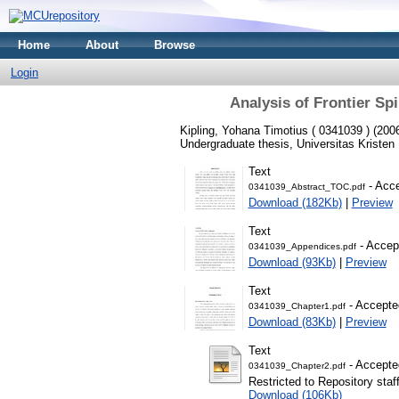
Home
About
Browse
Login
Analysis of Frontier Spi
Kipling, Yohana Timotius ( 0341039 )
(200
Undergraduate thesis, Universitas Kristen
Text
- Acce
0341039_Abstract_TOC.pdf
Download (182Kb)
|
Preview
Text
- Accep
0341039_Appendices.pdf
Download (93Kb)
|
Preview
Text
- Accepte
0341039_Chapter1.pdf
Download (83Kb)
|
Preview
Text
- Accepte
0341039_Chapter2.pdf
Restricted to Repository staf
Download (106Kb)