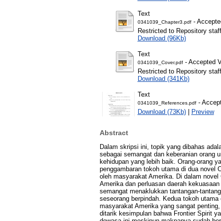
Text
- Accepte
0341039_Chapter3.pdf
Restricted to Repository staf
Download (96Kb)
Text
- Accepted V
0341039_Cover.pdf
Restricted to Repository staf
Download (341Kb)
Text
- Accept
0341039_References.pdf
Download (73Kb)
|
Preview
Abstract
Dalam skripsi ini, topik yang dibahas adal
sebagai semangat dan keberanian orang un
kehidupan yang lebih baik. Orang-orang ya
penggambaran tokoh utama di dua novel O 
oleh masyarakat Amerika. Di dalam novel O
Amerika dan perluasan daerah kekuasaan me
semangat menaklukkan tantangan-tantanga
seseorang berpindah. Kedua tokoh utama da
masyarakat Amerika yang sangat penting, y
ditarik kesimpulan bahwa Frontier Spirit 
dewasa ini meskipun maknanya sudah ber