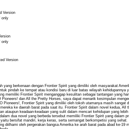
d Version
f only
ersion
f only
ed Version
ah yang berkenaan dengan Frontier Spirit yang dimiliki oleh masyarakat Amerik
tuk pindah ke tempat atau kondisi baru di luar batas wilayah kehidupannya
ng memiliki Frontier Spirit menganggap kesulitan sebagai tantangan yang har
Pioneers! dan All the Pretty Horses, saya dapat menarik kesimpulan mengena
 Pioneers!, Frontier Spirit yang dimiliki oleh tokoh utamanya masih sangat 
reka ke daerah barat pada saat itu. Frontier Spirit dalam novel kedua, All 
n ataupun keadaan-keadaan yang sulit dalam mencari kehidupan yang lebih b
lam dua novel yang berbeda tersebut memiliki Frontier Spirit yang dalam pra
aitu bersifat mandiri, kerja keras, serta semangat berkompetisi yang sehat.
yang diilhami oleh pergerakan bangsa Amerika ke arah barat pada abad ke-19
beda.