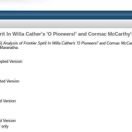
rit In Willa Cather's 'O Pioneers!' and Cormac McCarthy'
6)
Analysis of Frontier Spirit In Willa Cather's 'O Pioneers!' and Cormac McCart
 Maranatha.
pted Version
ted Version
d Version
d Version
f only