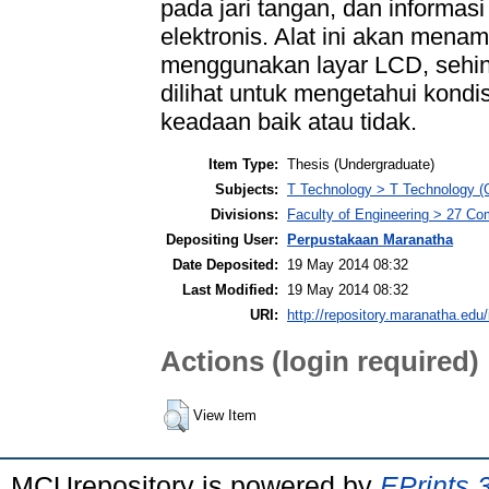
pada jari tangan, dan informas
elektronis. Alat ini akan menam
menggunakan layar LCD, sehin
dilihat untuk mengetahui kond
keadaan baik atau tidak.
Item Type:
Thesis (Undergraduate)
Subjects:
T Technology > T Technology (
Divisions:
Faculty of Engineering > 27 C
Depositing User:
Perpustakaan Maranatha
Date Deposited:
19 May 2014 08:32
Last Modified:
19 May 2014 08:32
URI:
http://repository.maranatha.edu/
Actions (login required)
View Item
MCUrepository is powered by
EPrints 