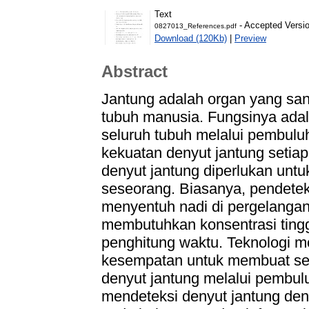
Text
- Accepted Versi
0827013_References.pdf
Download (120Kb)
|
Preview
Abstract
Jantung adalah organ yang san
tubuh manusia. Fungsinya adal
seluruh tubuh melalui pembulu
kekuatan denyut jantung setia
denyut jantung diperlukan unt
seseorang. Biasanya, pendetek
menyentuh nadi di pergelanga
membutuhkan konsentrasi ting
penghitung waktu. Teknologi 
kesempatan untuk membuat seb
denyut jantung melalui pembulu
mendeteksi denyut jantung den