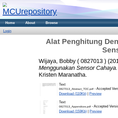
Home
About
Browse
Login
Alat Penghitung De
Sen
Wijaya, Bobby ( 0827013 )
(20
Menggunakan Sensor Cahaya.
Kristen Maranatha.
Text
- Accepted Ver
0827013_Abstract_TOC.pdf
Download (110Kb)
|
Preview
Text
- Accepted Versi
0827013_Appendices.pdf
Download (159Kb)
|
Preview