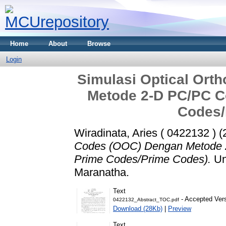
Home
About
Browse
Login
Simulasi Optical Ort
Metode 2-D PC/PC C
Codes/
Wiradinata, Aries ( 0422132 )
(
Codes (OOC) Dengan Metode 
Prime Codes/Prime Codes).
Und
Maranatha.
Text
- Accepted Ver
0422132_Abstract_TOC.pdf
Download (28Kb)
|
Preview
Text