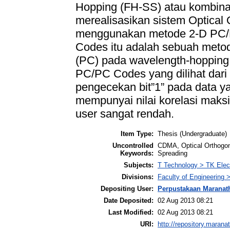
Hopping (FH-SS) atau kombinasi
merealisasikan sistem Optica
menggunakan metode 2-D PC/
Codes itu adalah sebuah met
(PC) pada wavelength-hopping 
PC/PC Codes yang dilihat dari n
pengecekan bit”1” pada data ya
mempunyai nilai korelasi maksi
user sangat rendah.
Item Type:
Thesis (Undergraduate)
Uncontrolled
CDMA, Optical Orthogon
Keywords:
Spreading
Subjects:
T Technology > TK Elect
Divisions:
Faculty of Engineering 
Depositing User:
Perpustakaan Maranat
Date Deposited:
02 Aug 2013 08:21
Last Modified:
02 Aug 2013 08:21
URI:
http://repository.marana