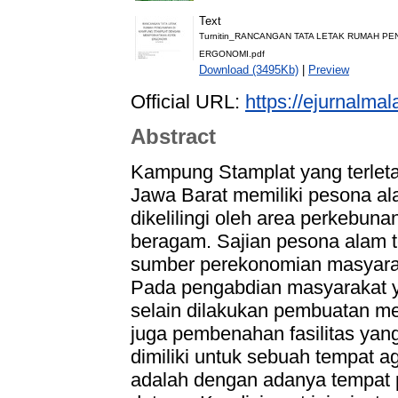
Text
Turnitin_RANCANGAN TATA LETAK RUMAH 
ERGONOMI.pdf
Download (3495Kb)
|
Preview
Official URL:
https://ejurnalmal
Abstract
Kampung Stamplat yang terletak
Jawa Barat memiliki pesona al
dikelilingi oleh area perkebunan
beragam. Sajian pesona alam t
sumber perekonomian masyarak
Pada pengabdian masyarakat ya
selain dilakukan pembuatan med
juga pembenahan fasilitas yang 
dimiliki untuk sebuah tempat a
adalah dengan adanya tempat 