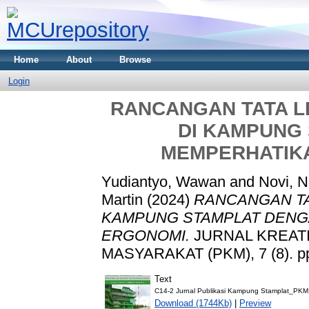
Home
About
Browse
Login
RANCANGAN TATA L
DI KAMPUNG
MEMPERHATIK
Yudiantyo, Wawan
and
Novi, N
Martin
(2024)
RANCANGAN TA
KAMPUNG STAMPLAT DENG
ERGONOMI.
JURNAL KREAT
MASYARAKAT (PKM), 7 (8). pp
Text
C14-2 Jurnal Publikasi Kampung Stamplat_PKM
Download (1744Kb)
|
Preview