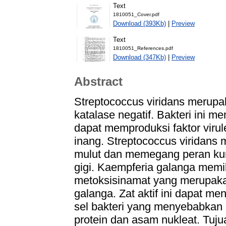
Text
1810051_Cover.pdf
Download (393Kb)
|
Preview
Text
1810051_References.pdf
Download (347Kb)
|
Preview
Abstract
Streptococcus viridans merupak
katalase negatif. Bakteri ini me
dapat memproduksi faktor virul
inang. Streptococcus viridans 
mulut dan memegang peran kunc
gigi. Kaempferia galanga memilik
metoksisinamat yang merupak
galanga. Zat aktif ini dapat 
sel bakteri yang menyebabkan b
protein dan asam nukleat. Tuju