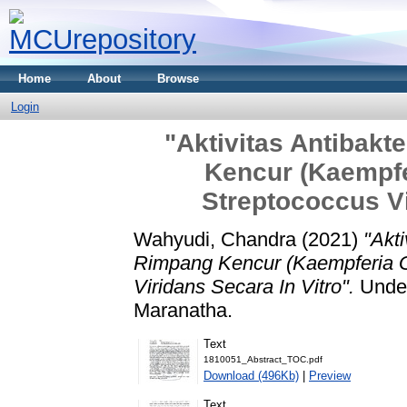
Home
About
Browse
Login
"Aktivitas Antibakt
Kencur (Kaempfe
Streptococcus Vi
Wahyudi, Chandra
(2021)
"Akti
Rimpang Kencur (Kaempferia G
Viridans Secara In Vitro".
Under
Maranatha.
Text
1810051_Abstract_TOC.pdf
Download (496Kb)
|
Preview
Text