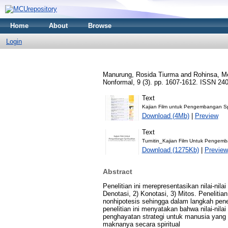
Home
About
Browse
Login
Manurung, Rosida Tiurma
and
Rohinsa, Me
Nonformal, 9 (3). pp. 1607-1612. ISSN 24
Text
Kajian Film untuk Pengembangan Spi
Download (4Mb)
|
Preview
Text
Turnitin_Kajian Film Untuk Pengemba
Download (1275Kb)
|
Preview
Abstract
Penelitian ini merepresentasikan nilai-nil
Denotasi, 2) Konotasi, 3) Mitos. Peneliti
nonhipotesis sehingga dalam langkah pene
penelitian ini menyatakan bahwa nilai-nila
penghayatan strategi untuk manusia yan
maknanya secara spiritual