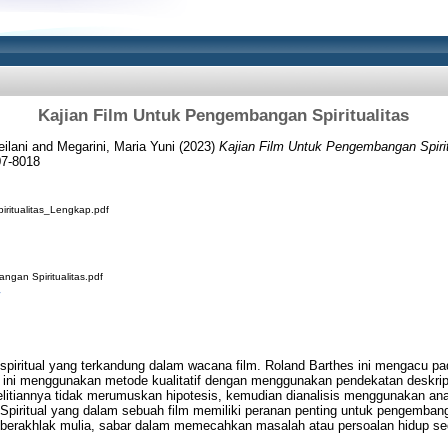
Kajian Film Untuk Pengembangan Spiritualitas
ilani
and
Megarini, Maria Yuni
(2023)
Kajian Film Untuk Pengembangan Spirit
07-8018
ritualitas_Lengkap.pdf
ngan Spiritualitas.pdf
ai spiritual yang terkandung dalam wacana film. Roland Barthes ini mengacu p
an ini menggunakan metode kualitatif dengan menggunakan pendekatan deskript
litiannya tidak merumuskan hipotesis, kemudian dianalisis menggunakan anal
i Spiritual yang dalam sebuah film memiliki peranan penting untuk pengembang
g berakhlak mulia, sabar dalam memecahkan masalah atau persoalan hidup 