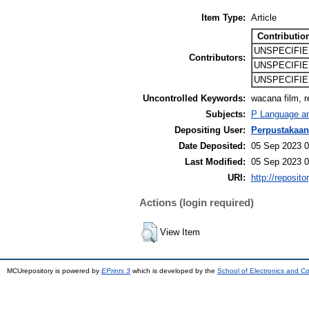
Item Type:
Article
Contributio
UNSPECIFIE
Contributors:
UNSPECIFIE
UNSPECIFIE
Uncontrolled Keywords:
wacana film, re
Subjects:
P Language and
Depositing User:
Perpustakaan
Date Deposited:
05 Sep 2023 0
Last Modified:
05 Sep 2023 0
URI:
http://reposit
Actions (login required)
View Item
MCUrepository is powered by
EPrints 3
which is developed by the
School of Electronics and C