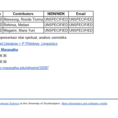
n
Contributors
NIDN/NIDK
Email
D
Manurung, Rosida Tiurma
UNSPECIFIED
UNSPECIFIED
D
Rohinsa, Meilani
UNSPECIFIED
UNSPECIFIED
D
Megarini, Maria Yuni
UNSPECIFIED
UNSPECIFIED
presentasi nilai spiritual, analisis semiotika
 Literature > P Philology. Linguistics
 Maranatha
8:36
8:36
ory.maranatha.edu/id/eprint/32097
omputer Science
at the University of Southampton.
More information and software credits
.