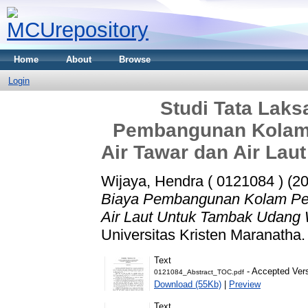
Home
About
Browse
Login
Studi Tata Laks
Pembangunan Kola
Air Tawar dan Air La
Wijaya, Hendra ( 0121084 )
(2
Biaya Pembangunan Kolam Pe
Air Laut Untuk Tambak Udang 
Universitas Kristen Maranatha.
Text
- Accepted Ver
0121084_Abstract_TOC.pdf
Download (55Kb)
|
Preview
Text