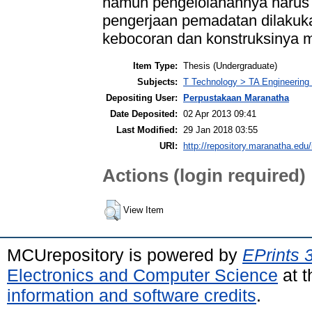
namun pengelolahannya harus s
pengerjaan pemadatan dilakuk
kebocoran dan konstruksinya 
Item Type:
Thesis (Undergraduate)
Subjects:
T Technology > TA Engineering (
Depositing User:
Perpustakaan Maranatha
Date Deposited:
02 Apr 2013 09:41
Last Modified:
29 Jan 2018 03:55
URI:
http://repository.maranatha.edu/
Actions (login required)
View Item
MCUrepository is powered by
EPrints 
Electronics and Computer Science
at t
information and software credits
.