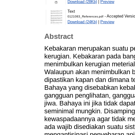
Download (28Kb)
|
Preview
Text
- Accepted Versi
0121083_References.pdf
Download (24Kb)
|
Preview
Abstract
Kebakaran merupakan suatu pe
kerugian. Kebakaran pada ban
menimbulkan kerugian meterial
Walaupun akan menimbulkan ba
dipastikan kapan dan dimana te
Bahaya yang disebabkan keba
gangguan penglihatan, ganggu
jiwa. Bahaya ini jika tidak dapa
seminimal mungkin. Disamping
kewaspadaannya agar tidak m
ada wajib disediakan suatu si
mengantisipasi penyebaran ap