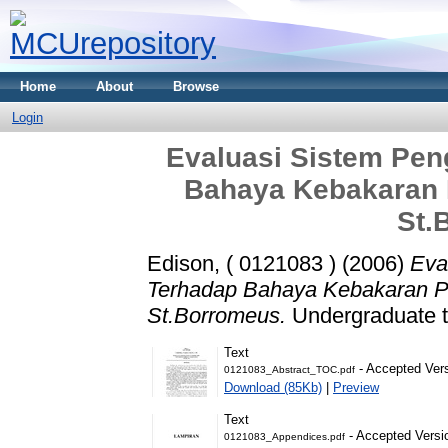
Home
About
Browse
Login
Evaluasi Sistem Pe
Bahaya Kebakaran 
St.
Edison, ( 0121083 )
(2006)
Eva
Terhadap Bahaya Kebakaran P
St.Borromeus.
Undergraduate th
Text
- Accepted Ver
0121083_Abstract_TOC.pdf
Download (85Kb)
|
Preview
Text
- Accepted Versi
0121083_Appendices.pdf