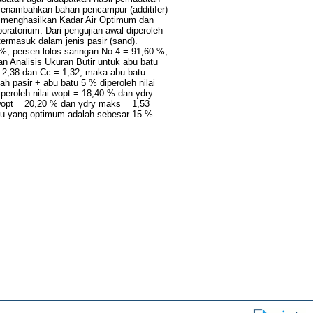
 menambahkan bahan pencampur (additifer)
ng menghasilkan Kadar Air Optimum dan
oratorium. Dari pengujian awal diperoleh
termasuk dalam jenis pasir (sand).
 %, persen lolos saringan No.4 = 91,60 %,
an Analisis Ukuran Butir untuk abu batu
= 2,38 dan Cc = 1,32, maka abu batu
ah pasir + abu batu 5 % diperoleh nilai
peroleh nilai wopt = 18,40 % dan γdry
 wopt = 20,20 % dan γdry maks = 1,53
atu yang optimum adalah sebesar 15 %.