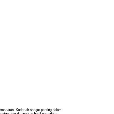
madatan. Kadar air sangat penting dalam
adatan agar didapatkan hasil pemadatan