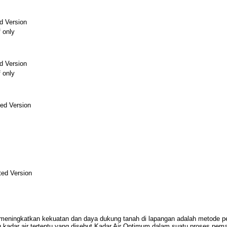
d Version
f only
d Version
f only
ed Version
ed Version
meningkatkan kekuatan dan daya dukung tanah di lapangan adalah metode pe
 kadar air tertentu yang disebut Kadar Air Optimum dalam suatu proses pem