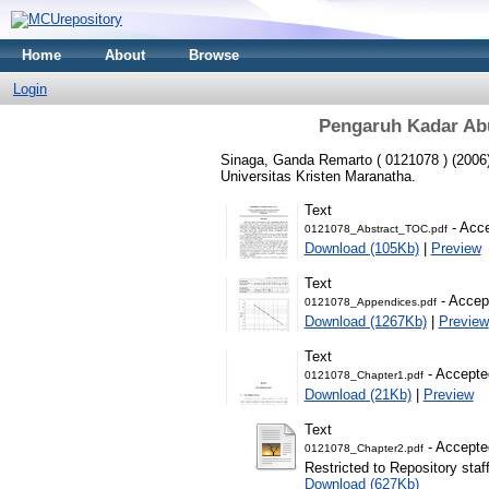
Home
About
Browse
Login
Pengaruh Kadar Abu
Sinaga, Ganda Remarto ( 0121078 )
(2006
Universitas Kristen Maranatha.
Text
- Acce
0121078_Abstract_TOC.pdf
Download (105Kb)
|
Preview
Text
- Accep
0121078_Appendices.pdf
Download (1267Kb)
|
Preview
Text
- Accepte
0121078_Chapter1.pdf
Download (21Kb)
|
Preview
Text
- Accepte
0121078_Chapter2.pdf
Restricted to Repository staf
Download (627Kb)