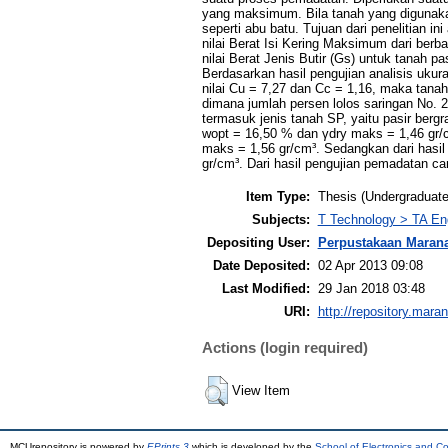
yang maksimum. Bila tanah yang digunakan
seperti abu batu. Tujuan dari penelitian
nilai Berat Isi Kering Maksimum dari berb
nilai Berat Jenis Butir (Gs) untuk tanah p
Berdasarkan hasil pengujian analisis ukur
nilai Cu = 7,27 dan Cc = 1,16, maka tanah 
dimana jumlah persen lolos saringan No. 
termasuk jenis tanah SP, yaitu pasir bergr
wopt = 16,50 % dan γdry maks = 1,46 gr/c
maks = 1,56 gr/cm³. Sedangkan dari hasil
gr/cm³. Dari hasil pengujian pemadatan c
Item Type:
Thesis (Undergraduate
Subjects:
T Technology > TA Engi
Depositing User:
Perpustakaan Maran
Date Deposited:
02 Apr 2013 09:08
Last Modified:
29 Jan 2018 03:48
URI:
http://repository.mara
Actions (login required)
View Item
MCUrepository is powered by
EPrints 3
which is developed by the
School of Electronics and C