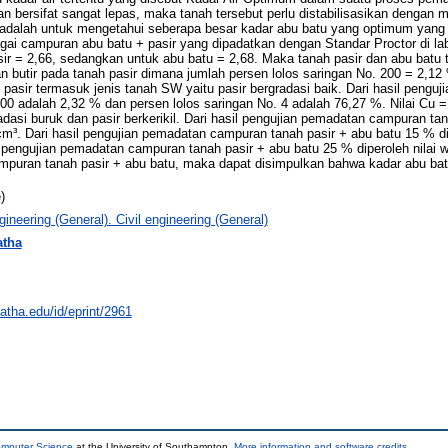
 bersifat sangat lepas, maka tanah tersebut perlu distabilisasikan dengan
 ini adalah untuk mengetahui seberapa besar kadar abu batu yang optimum ya
agai campuran abu batu + pasir yang dipadatkan dengan Standar Proctor di lab
asir = 2,66, sedangkan untuk abu batu = 2,68. Maka tanah pasir dan abu batu 
an butir pada tanah pasir dimana jumlah persen lolos saringan No. 200 = 2,12
pasir termasuk jenis tanah SW yaitu pasir bergradasi baik. Dari hasil penguji
200 adalah 2,32 % dan persen lolos saringan No. 4 adalah 76,27 %. Nilai Cu 
adasi buruk dan pasir berkerikil. Dari hasil pengujian pemadatan campuran tan
m³. Dari hasil pengujian pemadatan campuran tanah pasir + abu batu 15 % di
 pengujian pemadatan campuran tanah pasir + abu batu 25 % diperoleh nilai
ampuran tanah pasir + abu batu, maka dapat disimpulkan bahwa kadar abu b
)
neering (General). Civil engineering (General)
atha
natha.edu/id/eprint/2961
omputer Science
at the University of Southampton.
More information and software credits
.