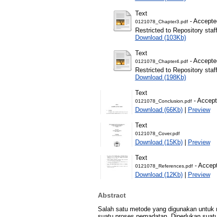
Text
- Accepte
0121078_Chapter3.pdf
Restricted to Repository staf
Download (103Kb)
Text
- Accepte
0121078_Chapter4.pdf
Restricted to Repository staf
Download (198Kb)
Text
- Accept
0121078_Conclusion.pdf
Download (66Kb)
|
Preview
Text
0121078_Cover.pdf
Download (15Kb)
|
Preview
Text
- Accept
0121078_References.pdf
Download (12Kb)
|
Preview
Abstract
Salah satu metode yang digunakan untuk 
suatu proses pemadatan. Diperlukan suatu