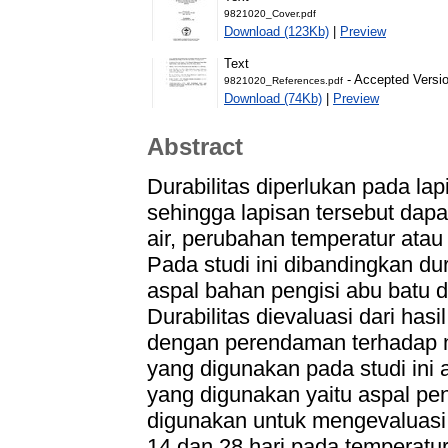
9821020_Cover.pdf
Download (123Kb)
|
Preview
Text
- Accepted Versi
9821020_References.pdf
Download (74Kb)
|
Preview
Abstract
Durabilitas diperlukan pada la
sehingga lapisan tersebut dap
air, perubahan temperatur ata
Pada studi ini dibandingkan d
aspal bahan pengisi abu batu 
Durabilitas dievaluasi dari hasi
dengan perendaman terhadap nil
yang digunakan pada studi ini 
yang digunakan yaitu aspal p
digunakan untuk mengevaluasi du
14 dan 28 hari pada temperatur 