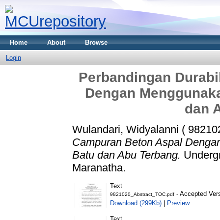
Home
About
Browse
Login
Perbandingan Durabi
Dengan Menggunaka
dan 
Wulandari, Widyalanni ( 98210
Campuran Beton Aspal Denga
Batu dan Abu Terbang.
Undergra
Maranatha.
Text
- Accepted Ver
9821020_Abstract_TOC.pdf
Download (299Kb)
|
Preview
Text