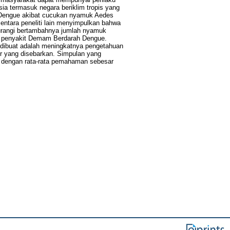
a termasuk negara beriklim tropis yang
h Dengue akibat cucukan nyamuk Aedes
ntara peneliti lain menyimpulkan bahwa
gurangi bertambahnya jumlah nyamuk
n penyakit Demam Berdarah Dengue.
i dibuat adalah meningkatnya pengetahuan
r yang disebarkan. Simpulan yang
 dengan rata-rata pemahaman sebesar