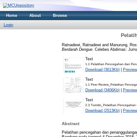
Home
About
Browse
Login
Pelat
Ratnadewi, Ratnadewi
and
Manurung, Ros
Berdarah Dengue.
Celebes Abdimas: Jurna
Text
1.1 Pelatihan Pencegahan dan Pe
Download (3613Kb)
|
Preview
Text
1.1 Peer Review_Pelatihan Pence
Download (3406Kb)
|
Preview
Text
2.3 Turnitin_Pelatihan Pencegaha
Download (2513Kb)
|
Preview
Abstract
Pelatihan pencegahan dan penanggulangan
Bandung pada tanggal 4 Desember 2018. T