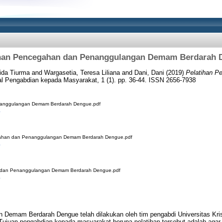
ihan Pencegahan dan Penanggulangan Demam Berdarah 
ida Tiurma
and
Wargasetia, Teresa Liliana
and
Dani, Dani
(2019)
Pelatihan 
l Pengabdian kepada Masyarakat, 1 (1). pp. 36-44. ISSN 2656-7938
nanggulangan Demam Berdarah Dengue.pdf
gahan dan Penanggulangan Demam Berdarah Dengue.pdf
n dan Penanggulangan Demam Berdarah Dengue.pdf
 Demam Berdarah Dengue telah dilakukan oleh tim pengabdi Universitas Kris
ujuan pengabdian kepada masyarakat berupa pelatihan tersebut adalah agar