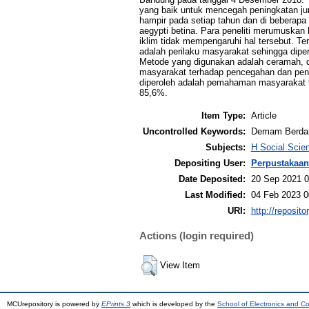
yang baik untuk mencegah peningkatan ju
hampir pada setiap tahun dan di beberap
aegypti betina. Para peneliti merumuska
iklim tidak mempengaruhi hal tersebut. T
adalah perilaku masyarakat sehingga dip
Metode yang digunakan adalah ceramah, di
masyarakat terhadap pencegahan dan pen
diperoleh adalah pemahaman masyarakat 
85,6%.
Item Type:
Article
Uncontrolled Keywords:
Demam Berdar
Subjects:
H Social Scie
Depositing User:
Perpustakaan
Date Deposited:
20 Sep 2021 0
Last Modified:
04 Feb 2023 0
URI:
http://reposit
Actions (login required)
View Item
MCUrepository is powered by
EPrints 3
which is developed by the
School of Electronics and C