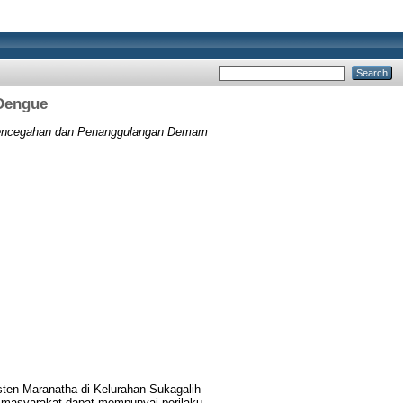
Dengue
Pencegahan dan Penanggulangan Demam
ten Maranatha di Kelurahan Sukagalih
 masyarakat dapat mempunyai perilaku