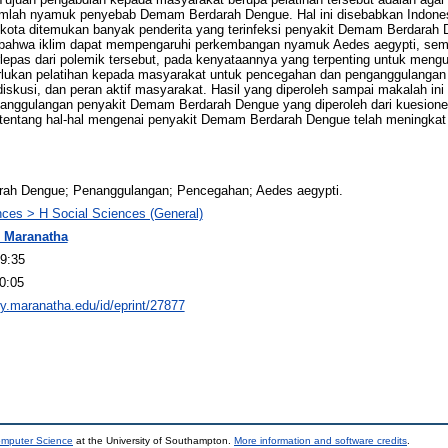
mlah nyamuk penyebab Demam Berdarah Dengue. Hal ini disebabkan Indonesi
a kota ditemukan banyak penderita yang terinfeksi penyakit Demam Berdara
n bahwa iklim dapat mempengaruhi perkembangan nyamuk Aedes aegypti, seme
erlepas dari polemik tersebut, pada kenyataannya yang terpenting untuk men
erlukan pelatihan kepada masyarakat untuk pencegahan dan penganggulanga
skusi, dan peran aktif masyarakat. Hasil yang diperoleh sampai makalah in
anggulangan penyakit Demam Berdarah Dengue yang diperoleh dari kuesione
tentang hal-hal mengenai penyakit Demam Berdarah Dengue telah meningkat
ah Dengue; Penanggulangan; Pencegahan; Aedes aegypti.
nces > H Social Sciences (General)
 Maranatha
9:35
0:05
ory.maranatha.edu/id/eprint/27877
omputer Science
at the University of Southampton.
More information and software credits
.