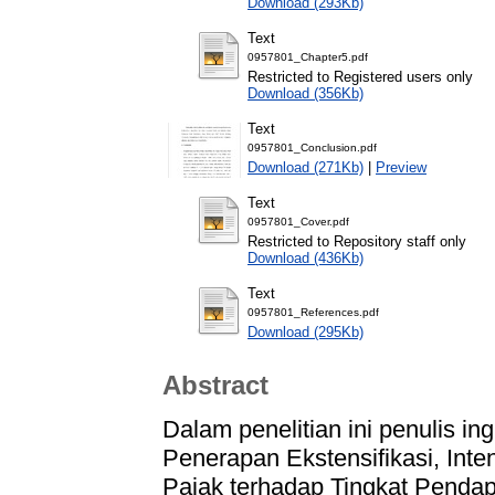
Download (293Kb)
Text
0957801_Chapter5.pdf
Restricted to Registered users only
Download (356Kb)
Text
0957801_Conclusion.pdf
Download (271Kb)
|
Preview
Text
0957801_Cover.pdf
Restricted to Repository staff only
Download (436Kb)
Text
0957801_References.pdf
Download (295Kb)
Abstract
Dalam penelitian ini penulis 
Penerapan Ekstensifikasi, Inte
Pajak terhadap Tingkat Pendap