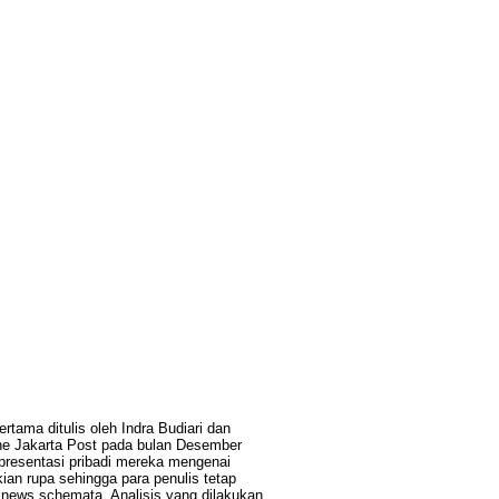
rtama ditulis oleh Indra Budiari dan
i The Jakarta Post pada bulan Desember
representasi pribadi mereka mengenai
an rupa sehingga para penulis tetap
aitu news schemata. Analisis yang dilakukan