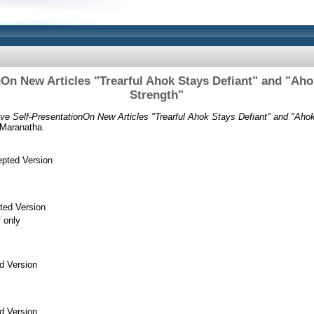
onOn New Articles "Trearful Ahok Stays Defiant" and "Ah
Strength"
ive Self-PresentationOn New Articles "Trearful Ahok Stays Defiant" and "Aho
 Maranatha.
pted Version
ted Version
f only
d Version
d Version