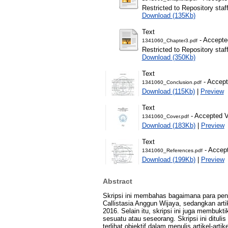
Restricted to Repository staf
Download (135Kb)
Text
- Accepte
1341060_Chapter3.pdf
Restricted to Repository staf
Download (350Kb)
Text
- Accept
1341060_Conclusion.pdf
Download (115Kb)
|
Preview
Text
- Accepted V
1341060_Cover.pdf
Download (183Kb)
|
Preview
Text
- Accept
1341060_References.pdf
Download (199Kb)
|
Preview
Abstract
Skripsi ini membahas bagaimana para penuli
Callistasia Anggun Wijaya, sedangkan artik
2016. Selain itu, skripsi ini juga membukt
sesuatu atau seseorang. Skripsi ini ditu
terlihat objektif dalam menulis artikel-art