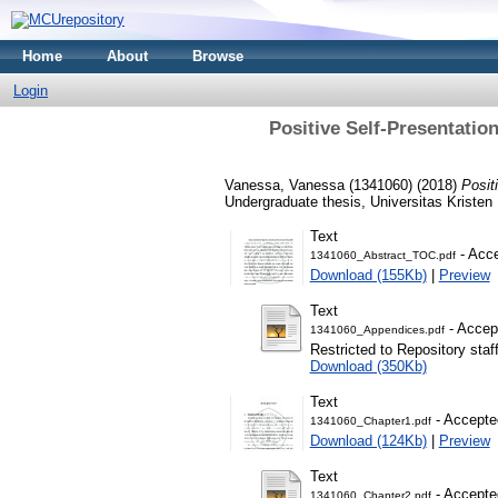
Home
About
Browse
Login
Positive Self-Presentati
Vanessa, Vanessa (1341060)
(2018)
Posit
Undergraduate thesis, Universitas Kristen
Text
- Acce
1341060_Abstract_TOC.pdf
Download (155Kb)
|
Preview
Text
- Accep
1341060_Appendices.pdf
Restricted to Repository staf
Download (350Kb)
Text
- Accepte
1341060_Chapter1.pdf
Download (124Kb)
|
Preview
Text
- Accepte
1341060_Chapter2.pdf