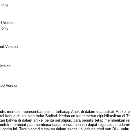
f only
d Version
f only
ed Version
ersion
ed Version
s memberi representasi positif terhadap Ahok di dalam dua artikel. Artikel pe
el kedua ditulis oleh Indra Budiari. Kedua artikel tersebut dipublikasikan d
ikan bahwa di dalam artikel berita sekalipun, para penulis tetap memberikan 
lis untuk membuat para pembaca sadar bahwa bahasa dapat digunakan sedemiki
ikel berita ini. Teori yang digunakan dalam skripsi ini adalah teori van Dijk, y