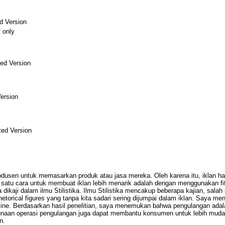
d Version
f only
ed Version
ersion
ed Version
produsen untuk memasarkan produk atau jasa mereka. Oleh karena itu, iklan 
satu cara untuk membuat iklan lebih menarik adalah dengan menggunakan fit
dikaji dalam ilmu Stilistika. Ilmu Stilistika mencakup beberapa kajian, salah 
etorical figures yang tanpa kita sadari sering dijumpai dalam iklan. Saya men
ine. Berdasarkan hasil penelitian, saya menemukan bahwa pengulangan adalah
unaan operasi pengulangan juga dapat membantu konsumen untuk lebih mud
n.