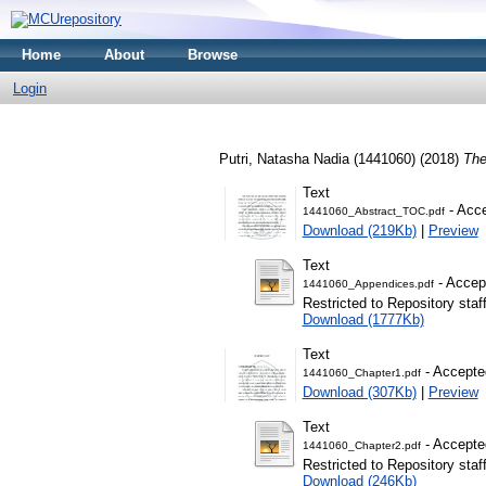
Home
About
Browse
Login
Putri, Natasha Nadia (1441060)
(2018)
The
Text
- Acce
1441060_Abstract_TOC.pdf
Download (219Kb)
|
Preview
Text
- Accep
1441060_Appendices.pdf
Restricted to Repository staf
Download (1777Kb)
Text
- Accepte
1441060_Chapter1.pdf
Download (307Kb)
|
Preview
Text
- Accepte
1441060_Chapter2.pdf
Restricted to Repository staf
Download (246Kb)