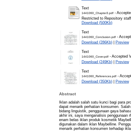
Text
- Accepte
1441060_Chapter3.pdf
Restricted to Repository staf
Download (500Kb)
Text
- Accept
1441060_Conclusion.pdf
Download (286Kb)
|
Preview
Text
- Accepted V
1441060_Cover.pdf
Download (249Kb)
|
Preview
Text
- Accept
1441060_References.pdf
Download (350Kb)
|
Preview
Abstract
Iklan adalah salah satu kunci bagi para 
dapat menarik perhatian konsumen. Salah 
bidang linguistik, penggunaan gaya bahasa 
akhir ini, saya menganalisis penggunaan rh
enam belas iklan produk kosmetik Maybell
digunakan dalam iklan Maybelline. Pengg
menarik perhatian konsumen terhadap ikla