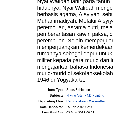
Nyai Walidah lahir pada tahu
hidupnya, Nyai Walidah meng
berbasis agama, Aisyiyah, seb
Muhammadiyah. Melalui Aisyiya
perempuan, asrama putri, mel
pemberantasan kawin paksa, d
perempuan. Selain memperjuan
memperjuangkan kemerdekaan
rumahnya sebagai dapur untuk
militer kepada para murid dan
mengajarkan bahasa Indonesia
murid-murid di sekolah-sekola
1946 di Yogyakarta.
Item Type:
Show/Exhibition
Subjects:
N Fine Arts > ND Painting
Depositing User:
Perpustakaan Maranatha
Date Deposited:
25 Jan 2018 02:05
Last Modified:
02 May 2018 09:25