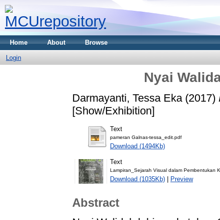
Home
About
Browse
Login
Nyai Walid
Darmayanti, Tessa Eka
(2017)
[Show/Exhibition]
Text
pameran Galnas-tessa_edit.pdf
Download (1494Kb)
Text
Lampiran_Sejarah Visual dalam Pembentukan K
Download (1035Kb)
|
Preview
Abstract