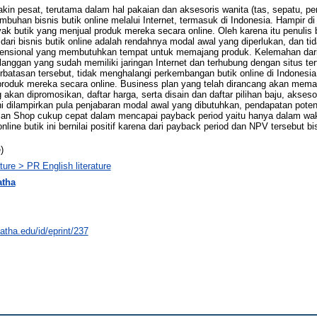
kin pesat, terutama dalam hal pakaian dan aksesoris wanita (tas, sepatu, p
mbuhan bisnis butik online melalui Internet, termasuk di Indonesia. Hampir di 
nyak butik yang menjual produk mereka secara online. Oleh karena itu penulis 
ri bisnis butik online adalah rendahnya modal awal yang diperlukan, dan 
ensional yang membutuhkan tempat untuk memajang produk. Kelemahan dari b
nggan yang sudah memiliki jaringan Internet dan terhubung dengan situs te
atasan tersebut, tidak menghalangi perkembangan butik online di Indonesia.
produk mereka secara online. Business plan yang telah dirancang akan me
ng akan dipromosikan, daftar harga, serta disain dan daftar pilihan baju, akse
dilampirkan pula penjabaran modal awal yang dibutuhkan, pendapatan potensia
-San Shop cukup cepat dalam mencapai payback period yaitu hanya dalam wak
nline butik ini bernilai positif karena dari payback period dan NPV tersebut bis
)
ure > PR English literature
atha
atha.edu/id/eprint/237