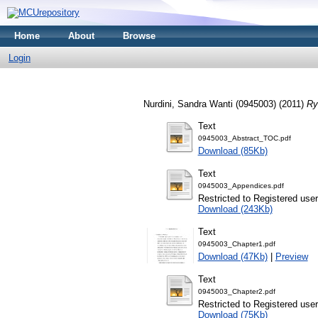
Home
About
Browse
Login
Nurdini, Sandra Wanti (0945003)
(2011)
Ry
Text
0945003_Abstract_TOC.pdf
Download (85Kb)
Text
0945003_Appendices.pdf
Restricted to Registered user
Download (243Kb)
Text
0945003_Chapter1.pdf
Download (47Kb)
|
Preview
Text
0945003_Chapter2.pdf
Restricted to Registered user
Download (75Kb)