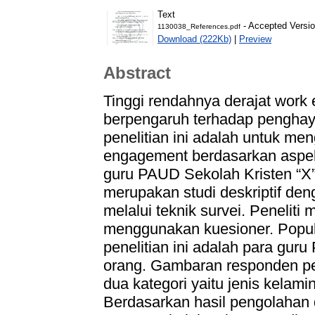
Text
- Accepted Versi
1130038_References.pdf
Download (222Kb)
|
Preview
Abstract
Tinggi rendahnya derajat work
berpengaruh terhadap penghay
penelitian ini adalah untuk m
engagement berdasarkan aspe
guru PAUD Sekolah Kristen “X” 
merupakan studi deskriptif de
melalui teknik survei. Penelit
menggunakan kuesioner. Popul
penelitian ini adalah para gu
orang. Gambaran responden pe
dua kategori yaitu jenis kelam
Berdasarkan hasil pengolahan 