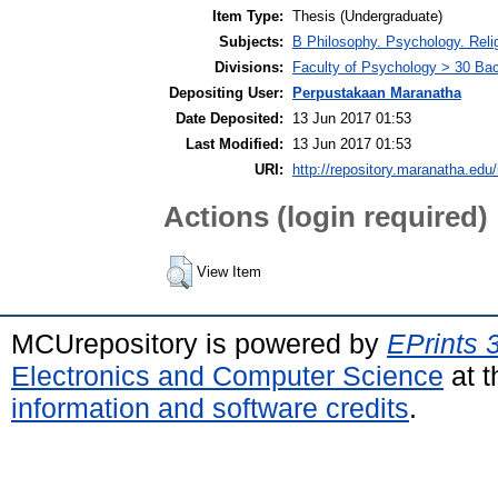
Item Type:
Thesis (Undergraduate)
Subjects:
B Philosophy. Psychology. Reli
Divisions:
Faculty of Psychology > 30 Ba
Depositing User:
Perpustakaan Maranatha
Date Deposited:
13 Jun 2017 01:53
Last Modified:
13 Jun 2017 01:53
URI:
http://repository.maranatha.edu/
Actions (login required)
View Item
MCUrepository is powered by
EPrints 
Electronics and Computer Science
at t
information and software credits
.