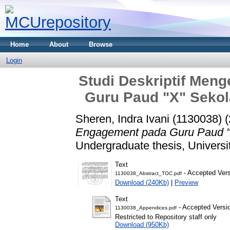
Home
About
Browse
Login
Studi Deskriptif Men
Guru Paud "X" Sekol
Sheren, Indra Ivani (1130038)
(
Engagement pada Guru Paud "X
Undergraduate thesis, Universi
Text
- Accepted Ver
1130038_Abstract_TOC.pdf
Download (240Kb)
|
Preview
Text
- Accepted Versi
1130038_Appendices.pdf
Restricted to Repository staff only
Download (950Kb)