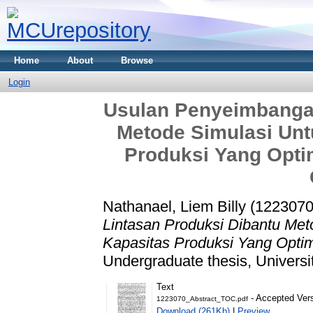
Home
About
Browse
Login
Usulan Penyeimbangan
Metode Simulasi Unt
Produksi Yang Optim
Nathanael, Liem Billy (1223070
Lintasan Produksi Dibantu Me
Kapasitas Produksi Yang Optim
Undergraduate thesis, Universi
Text
- Accepted Ver
1223070_Abstract_TOC.pdf
Download (261Kb)
|
Preview