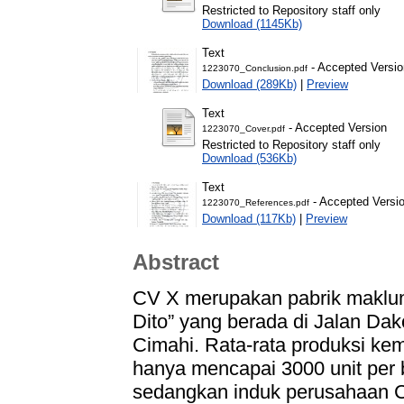
Restricted to Repository staff only
Download (1145Kb)
Text
- Accepted Versio
1223070_Conclusion.pdf
Download (289Kb)
|
Preview
Text
- Accepted Version
1223070_Cover.pdf
Restricted to Repository staff only
Download (536Kb)
Text
- Accepted Versi
1223070_References.pdf
Download (117Kb)
|
Preview
Abstract
CV X merupakan pabrik maklun 
Dito” yang berada di Jalan Da
Cimahi. Rata-rata produksi kem
hanya mencapai 3000 unit per bu
sedangkan induk perusahaan CV