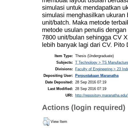
membuat layout usulan berdas
simulasi untuk mendapatkan uk
simulasi menghasilkan ukuran 
unit/batch. Maka metode terbai
metode usulan penulis dengan 
7800 unit/bulan sehingga CV X
lebih banyak lagi dari CV. Pito 
Item Type:
Thesis (Undergraduate)
Subjects:
T Technology > TS Manufactur
Divisions:
Faculty of Engineering > 23 Ind
Depositing User:
Perpustakaan Maranatha
Date Deposited:
28 Sep 2016 07:19
Last Modified:
28 Sep 2016 07:19
URI:
http://repository.maranatha.edu/
Actions (login required)
View Item