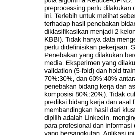
pula algoritma Reduce-UPND. T
preprocessing perlu dilakukan 
ini. Terlebih untuk melihat seb
terhadap hasil penebakan bidan
diklasifikasikan menjadi 2 kel
KBBI). Tidak hanya data mengen
perlu didefinisikan pekerjaan. 
Penebakan yang dilakukan berd
media. Eksperimen yang dilakuk
validation (5-fold) dan hold tr
70%:30%, dan 60%:40% antara tr
penebakan bidang kerja dan as
komposisi 80%:20%). Tidak cuk
prediksi bidang kerja dan asal fa
membandingkan hasil dari klust
dipilih adalah LinkedIn, mengi
para profesional dan informasi d
yang bersangkutan. Aplikasi i