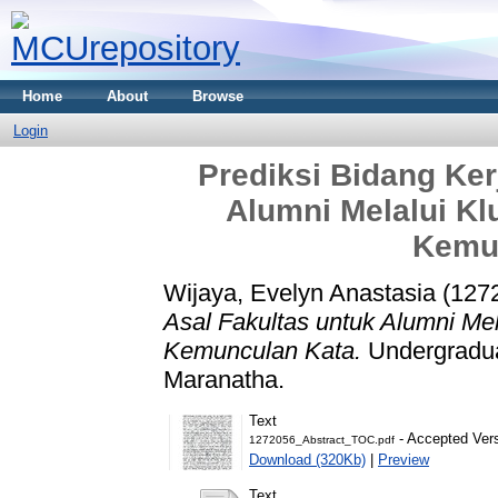
Home
About
Browse
Login
Prediksi Bidang Ker
Alumni Melalui Klu
Kemu
Wijaya, Evelyn Anastasia (127
Asal Fakultas untuk Alumni Mela
Kemunculan Kata.
Undergraduat
Maranatha.
Text
- Accepted Ver
1272056_Abstract_TOC.pdf
Download (320Kb)
|
Preview
Text