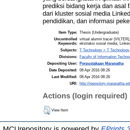
prediksi bidang kerja dan asal 
dari kluster sosial media Linke
pendidikan, dan informasi pek
Item Type:
Thesis (Undergraduate)
Uncontrolled
virtual alumni tracer (VILTER)
Keywords:
ekstraksi sosial media, Linke
Subjects:
T Technology > T Technology 
Divisions:
Faculty of Information Techn
Depositing User:
Perpustakaan Maranatha
Date Deposited:
08 Apr 2016 08:26
Last Modified:
08 Apr 2016 08:26
URI:
http://repository.maranatha.ed
Actions (login required)
View Item
MCUrepository is powered by
EPrints 