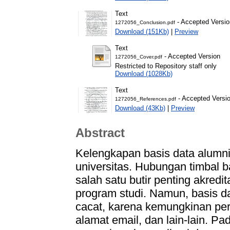
Text
- Accepted Versio
1272056_Conclusion.pdf
Download (151Kb)
|
Preview
Text
- Accepted Version
1272056_Cover.pdf
Restricted to Repository staff only
Download (1028Kb)
Text
- Accepted Versi
1272056_References.pdf
Download (43Kb)
|
Preview
Abstract
Kelengkapan basis data alumni
universitas. Hubungan timbal b
salah satu butir penting akredi
program studi. Namun, basis da
cacat, karena kemungkinan pe
alamat email, dan lain-lain. Pa