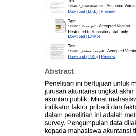
Text
- Accepted Versio
1154005_Conclusion.pdf
Download (11Kb)
|
Preview
Text
- Accepted Version
1154005_Cover.pdf
Restricted to Repository staff only
Download (134Kb)
Text
- Accepted Versi
1154005_References.pdf
Download (24Kb)
|
Preview
Abstract
Penelitian ini bertujuan untu
jurusan akuntansi tingkat akhir
akuntan publik. Minat mahasisw
indikator faktor pribadi dan fa
dalam penelitian ini adalah me
survey. Pengumpulan data dila
kepada mahasiswa akuntansi t