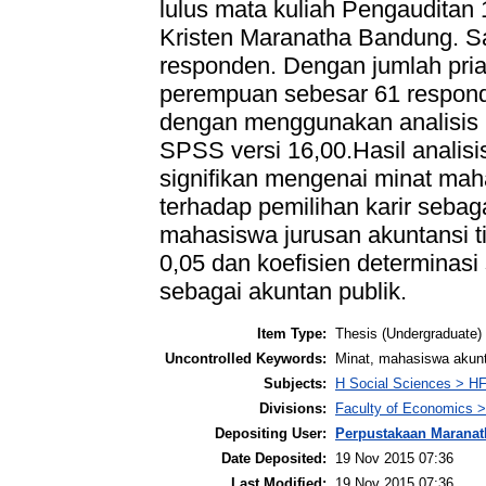
lulus mata kuliah Pengauditan 
Kristen Maranatha Bandung. 
responden. Dengan jumlah pria
perempuan sebesar 61 respond
dengan menggunakan analisis 
SPSS versi 16,00.Hasil analis
signifikan mengenai minat maha
terhadap pemilihan karir sebag
mahasiswa jurusan akuntansi tin
0,05 dan koefisien determinasi
sebagai akuntan publik.
Item Type:
Thesis (Undergraduate)
Uncontrolled Keywords:
Minat, mahasiswa akunta
Subjects:
H Social Sciences > H
Divisions:
Faculty of Economics >
Depositing User:
Perpustakaan Maranat
Date Deposited:
19 Nov 2015 07:36
Last Modified:
19 Nov 2015 07:36