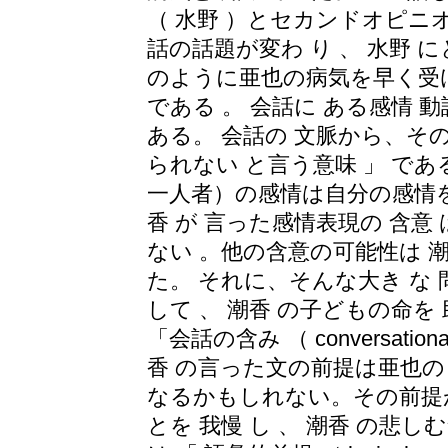
（ 水野 ）とセカンドオピニ
話の話題が変わ り 、 水野 
のように亜也の病気を早く受
である 。 会話に ある感情 
ある。 会話の 文脈から、その
られない と言う意味 」 で
一人者）の感情は自分の感情を
香 が 言った感情表現の 含意 
ない 。他の含意の可能性は 
た。 それに、そんな大き な
して 、 潮香 の子どもの命
「会話の含み （ conversation
香 の言った文の前提は亜也
なるかもしれない。その前提が
とを 我慢 し 、 潮香 の悲