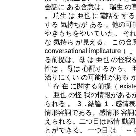
会話に ある含意は、 瑞生 の
。 瑞生 は 亜也 に電話を す
する 気持ちが ある 。他の可
やきもちをやいていた。 それ
な 気持ち が見える。 この含
conversational impli
る前提は、母 は 亜也 の怪我
性は 、母は 心配するから、 
治りにくい の可能性がある 
「 存 在 に関する前提（ existenti
、 亜也 の怪 我の情報がある
られる 。 ３ . 結論 １ . 
情形容詞である。感情形 容詞
えられる。二つ目は感情 動詞
とができる。 一つ目 は 「