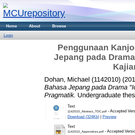
Home
About
Browse
Login
Penggunaan Kanjo
Jepang pada Drama "
Kajia
Dohan, Michael (1142010)
(20
Bahasa Jepang pada Drama "Ich
Pragmatik.
Undergraduate thesi
Text
- Accepted Ver
1142010_Abstract_TOC.pdf
Download (324Kb)
|
Preview
Text
- Accepted Versi
1142010_Appendices.pdf