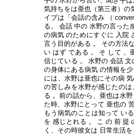
手の 水野から言い、聞き手は
気持ちをは亜也（第三者）の気
イプは「会話の含み （ conversat
る。 会話 中の 水野の言った
の病気 のためにすぐに 入院
言う目的がある 。 その方法
い はず である 。 そ して
信じている 。 水野の 会話 
の身体にある病気 の情報を
には、水野は亜也にその病 気
の苦しみを水野が感じたのは、
る 。前の話から、亜也は水野と
た時、水野にとって 亜也の 
もう病気のことは知って い
を 感じとれる 。 こ の 前 提 の
く、その時彼女は 日常生活