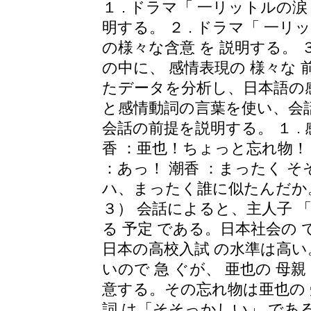
１ . ドラマ「 一リットルの
明する。 ２ . ドラマ「 一
の様々な含意 を 説明する。 ３
の中に、 感情表現の 様々な 前
たデータを分析し、日本語の
と感情動詞の言葉を使い、会
会話の前提を説明する。 １ .
香 ：亜也！ちょっと忘れ物！ 
：あっ！ 潮香 ：まったく そ
ハ、まったく誰に似たんだか。
３） 会話によると、主人子 「
る 予定 である。日本社会の
日本の高校入試 の水準は高い
いので 急 ぐが、 亜也の 母
意する。その忘れ物は亜也の 
詞 は「そそっかしい」 であ