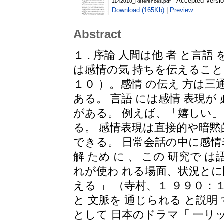
- Accepted Versi
1142010_References.pdf
Download (165Kb)
|
Preview
Abstract
１ . 序論 人間は他 者 と言
は感情の気 持ちを伝えることがで
１０ ）。感情 の伝え 方は三
ある。 言語 には感情 表現が 
がある。 例えば、「嬉しい」
る。 感情表現は直接的や暗黙
できる。 日常会話の中に感情
解 ため に 、 この 研究で 
れが使わ れる場面、状況とに
える 」 （寺村、１ ９９０
と 文脈を 通じられる と説明
として 日本のドラマ「 一リッ