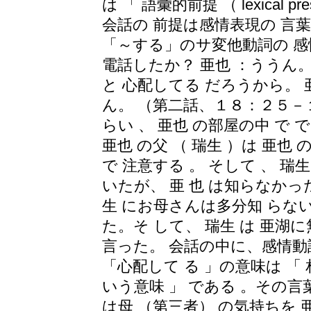
は 「 語彙的前提 （ lexical pr
会話の 前提は感情表現の 言葉
「～する」のサ変他動詞の 感
電話したか？ 亜也 ：ううん
と 心配してる だろうから。 
ん。 （第二話、１８：２５－
らい 、 亜也 の部屋の中 で
亜也 の父 （ 瑞生 ）は 亜也
で 注意する 。 そして 、 瑞生
いたが、 亜 也 は知らなかった
生 にお母さんは多分知 ら
た。そ して、 瑞生 は 亜湖
言った。 会話の中に、感情動
「心配して る 」の意味は 「
いう意味 」 である 。その言
は母 （第三者） の気持ちを 