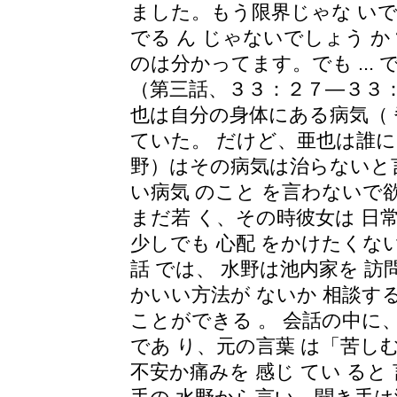
ました。もう限界じゃな い
でる ん じゃないでしょう 
のは分かってます。でも ...
（第三話、３３：２７―３３：
也は自分の身体にある病気（ 脊
ていた。 だけど、亜也は誰に
野）はその病気は治らないと言
い病気 のこと を言わないで欲
まだ若 く、その時彼女は 日
少しでも 心配 をかけたくない
話 では、 水野は池内家を 訪問
かいい方法が ないか 相談す
ことができる 。 会話の中に
であ り、元の言葉 は「苦し
不安か痛みを 感じ てい ると