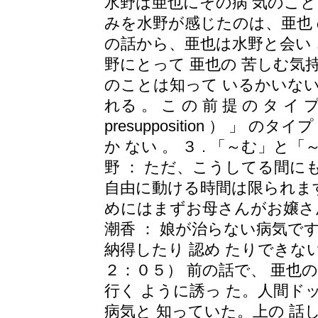
水野は亜也にその病 気のこと
みを水野が感じたのは、亜也 
の話から、亜也は水野と会い 、
野にとって 亜也の 苦しむ気
のことは知って いるかいない
れる 。 こ の 前 提 の タ イ プ は
presupposition ） 」 
か ない 。 ３ . 「～む」
野 ： ただ、こうしてる間に
自由に動ける時間は限られま
めにはまずお母さんがお嬢さ
潮香 ： 娘が治らない病気
納得したり 認め たりできな
２：０５） 前の話で、 亜也の
行く ように誘っ た。人間ド
病気と 知っていた。上の 話し