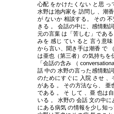
心配 をかけたくない と思 っ
水野は池内家を 訪問し 、潮香
が ないか 相談する。 その
きる 。 会話の中に、感情動
元の言葉 は「苦しむ」である
みを 感じ てい ると 言う意味
から言い、聞き手は潮香 で 
は亜也（第三者）の気持ちを伝
「会話の含み （ conversation
話 中の 水野の言った感情動詞
のためにすぐに 入院 させ 
がある 。 その方法なら、 
である 。 そ して 、亜 也
いる 。 水野の 会話 文の中
にある病気 の情報を少し知