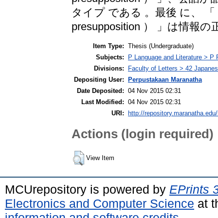
タイプ である 。最後 に、 「 非 -
presupposition ） 
Item Type:
Thesis (Undergraduate)
Subjects:
P Language and Literature > P P
Divisions:
Faculty of Letters > 42 Japane
Depositing User:
Perpustakaan Maranatha
Date Deposited:
04 Nov 2015 02:31
Last Modified:
04 Nov 2015 02:31
URI:
http://repository.maranatha.edu/
Actions (login required)
View Item
MCUrepository is powered by
EPrints 
Electronics and Computer Science
at t
information and software credits
.