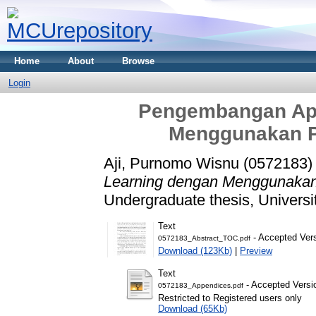
Home
About
Browse
Login
Pengembangan Apl
Menggunakan 
Aji, Purnomo Wisnu (0572183)
Learning dengan Menggunaka
Undergraduate thesis, Universi
Text
- Accepted Ver
0572183_Abstract_TOC.pdf
Download (123Kb)
|
Preview
Text
- Accepted Versi
0572183_Appendices.pdf
Restricted to Registered users only
Download (65Kb)