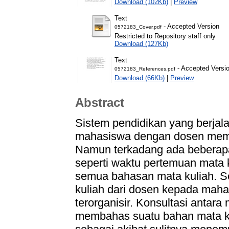
Download (102Kb)
|
Preview
Text
- Accepted Version
0572183_Cover.pdf
Restricted to Repository staff only
Download (127Kb)
Text
- Accepted Versi
0572183_References.pdf
Download (66Kb)
|
Preview
Abstract
Sistem pendidikan yang berjala
mahasiswa dengan dosen mema
Namun terkadang ada beberapa
seperti waktu pertemuan mata 
semua bahasan mata kuliah. Sel
kuliah dari dosen kepada maha
terorganisir. Konsultasi anta
membahas suatu bahan mata kul