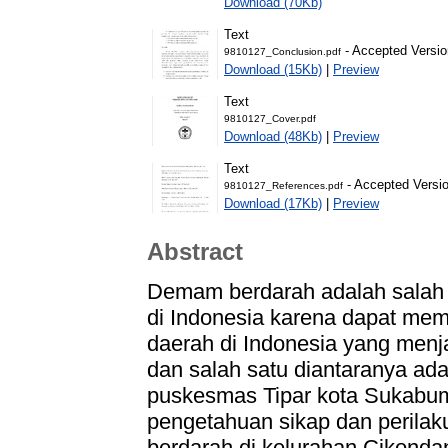
Download (70Kb)
Text
- Accepted Versio
9810127_Conclusion.pdf
Download (15Kb)
|
Preview
Text
9810127_Cover.pdf
Download (48Kb)
|
Preview
Text
- Accepted Versi
9810127_References.pdf
Download (17Kb)
|
Preview
Abstract
Demam berdarah adalah salah 
di Indonesia karena dapat me
daerah di Indonesia yang men
dan salah satu diantaranya ad
puskesmas Tipar kota Sukabum
pengetahuan sikap dan perila
berdarah di kelurahan Cikond