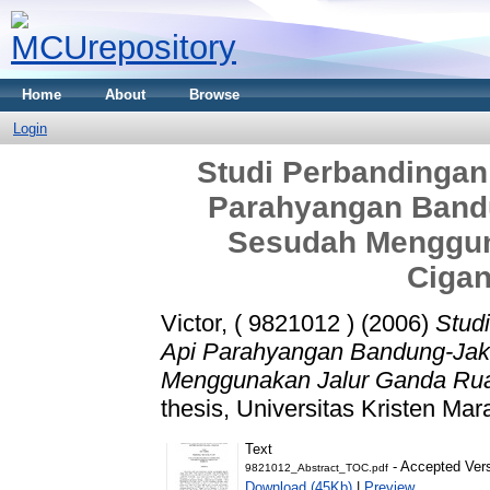
Home
About
Browse
Login
Studi Perbandingan
Parahyangan Band
Sesudah Menggun
Cigan
Victor, ( 9821012 )
(2006)
Stud
Api Parahyangan Bandung-Jak
Menggunakan Jalur Ganda Rua
thesis, Universitas Kristen Mar
Text
- Accepted Ver
9821012_Abstract_TOC.pdf
Download (45Kb)
|
Preview