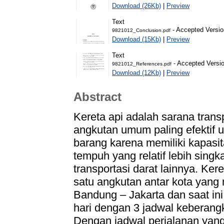
Download (26Kb)
|
Preview
Text
- Accepted Versio
9821012_Conclusion.pdf
Download (15Kb)
|
Preview
Text
- Accepted Versi
9821012_References.pdf
Download (12Kb)
|
Preview
Abstract
Kereta api adalah sarana trans
angkutan umum paling efektif
barang karena memiliki kapasi
tempuh yang relatif lebih sing
transportasi darat lainnya. Ke
satu angkutan antar kota yan
Bandung – Jakarta dan saat ini
hari dengan 3 jadwal keberangk
Dengan jadwal perjalanan yan