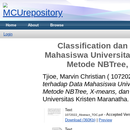
Home
About
Browse
Login
Classification dan
Mahasiswa Universita
Metode NBTree,
Tjioe, Marvin Christian ( 10720
terhadap Data Mahasiswa Univ
Metode NBTree, X-means, da
Universitas Kristen Maranatha.
Text
- Accepted Ver
1072022_Abstract_TOC.pdf
Download (360Kb)
|
Preview
Text