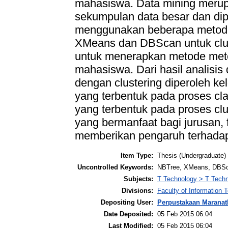
mahasiswa. Data mining merup
sekumpulan data besar dan di
menggunakan beberapa metode s
XMeans dan DBScan untuk clus
untuk menerapkan metode metod
mahasiswa. Dari hasil analisis 
dengan clustering diperoleh kel
yang terbentuk pada proses cla
yang terbentuk pada proses cl
yang bermanfaat bagi jurusan, f
memberikan pengaruh terhadap 
Item Type:
Thesis (Undergraduate)
Uncontrolled Keywords:
NBTree, XMeans, DBSca
Subjects:
T Technology > T Techn
Divisions:
Faculty of Information
Depositing User:
Perpustakaan Maranat
Date Deposited:
05 Feb 2015 06:04
Last Modified:
05 Feb 2015 06:04