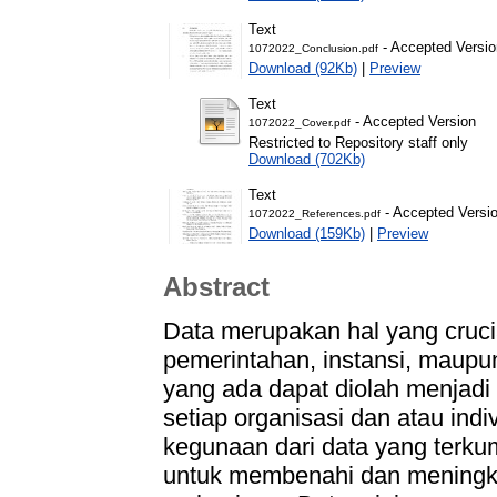
Text
- Accepted Versio
1072022_Conclusion.pdf
Download (92Kb)
|
Preview
Text
- Accepted Version
1072022_Cover.pdf
Restricted to Repository staff only
Download (702Kb)
Text
- Accepted Versi
1072022_References.pdf
Download (159Kb)
|
Preview
Abstract
Data merupakan hal yang crucia
pemerintahan, instansi, maupu
yang ada dapat diolah menjadi 
setiap organisasi dan atau in
kegunaan dari data yang terku
untuk membenahi dan meningka